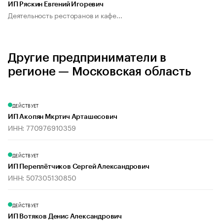
ИП Ряскин Евгений Игоревич
Деятельность ресторанов и кафе...
Другие предприниматели в
регионе — Московская область
ДЕЙСТВУЕТ
ИП Акопян Мкртич Арташесович
ИНН: 770976910359
ДЕЙСТВУЕТ
ИП Переплётчиков Сергей Александрович
ИНН: 507305130850
ДЕЙСТВУЕТ
ИП Вотяков Денис Александрович