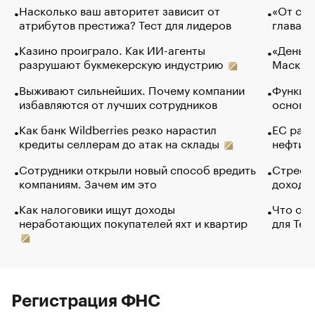
Насколько ваш авторитет зависит от
«От спо
атрибутов престижа? Тест для лидеров
глава к
Казино проиграло. Как ИИ-агенты
«Деньги
разрушают букмекерскую индустрию
Маск в 
Выживают сильнейших. Почему компании
Функции
избавляются от лучших сотрудников
основ э
Как банк Wildberries резко нарастил
ЕС раз
кредиты селлерам до атак на склады
нефти —
Сотрудники открыли новый способ вредить
Стресс 
компаниям. Зачем им это
доходов
Как налоговики ищут доходы
Что обв
неработающих покупателей яхт и квартир
для Tel
Регистрация ФНС