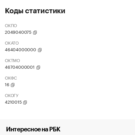
Коды статистики
ОКПО
2049040075
ОКАТО
46404000000
ОКТМО
46704000001
ОКФС
16
ОКОГУ
4210015
Интересное на РБК