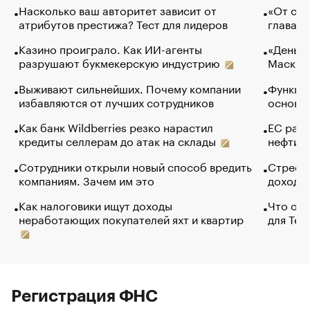
Насколько ваш авторитет зависит от
«От спо
атрибутов престижа? Тест для лидеров
глава к
Казино проиграло. Как ИИ-агенты
«Деньги
разрушают букмекерскую индустрию
Маск в 
Выживают сильнейших. Почему компании
Функции
избавляются от лучших сотрудников
основ э
Как банк Wildberries резко нарастил
ЕС раз
кредиты селлерам до атак на склады
нефти —
Сотрудники открыли новый способ вредить
Стресс 
компаниям. Зачем им это
доходов
Как налоговики ищут доходы
Что обв
неработающих покупателей яхт и квартир
для Tel
Регистрация ФНС