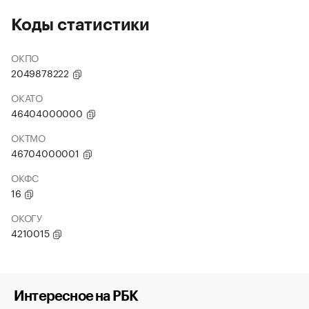
Коды статистики
ОКПО
2049878222
ОКАТО
46404000000
ОКТМО
46704000001
ОКФС
16
ОКОГУ
4210015
Интересное на РБК