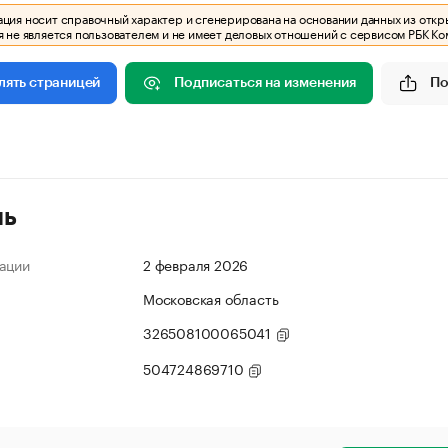
ия носит справочный характер и сгенерирована на основании данных из откр
 не является пользователем и не имеет деловых отношений с сервисом РБК Ко
Подписаться на изменения
По
лять страницей
ль
ации
2 февраля 2026
Московская область
326508100065041
504724869710