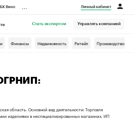
...
БК Вино
Личный кабинет
Стать экспертом
Управлять компанией
кте
азета
жи
Финансы
Недвижимость
Ретейл
Производство
 ОГРНИП:
кая область. Основной вид деятельности: Торговля
ыми изделиями в неспециализированных магазинах. ИП