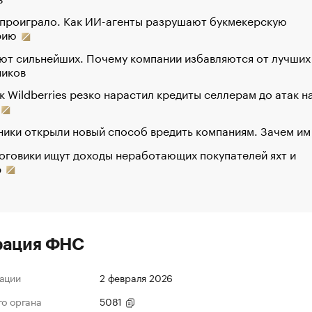
 проиграло. Как ИИ-агенты разрушают букмекерскую
рию
ют сильнейших. Почему компании избавляются от лучших
ников
к Wildberries резко нарастил кредиты селлерам до атак н
ики открыли новый способ вредить компаниям. Зачем им
оговики ищут доходы неработающих покупателей яхт и
р
рация ФНС
ации
2 февраля 2026
го органа
5081