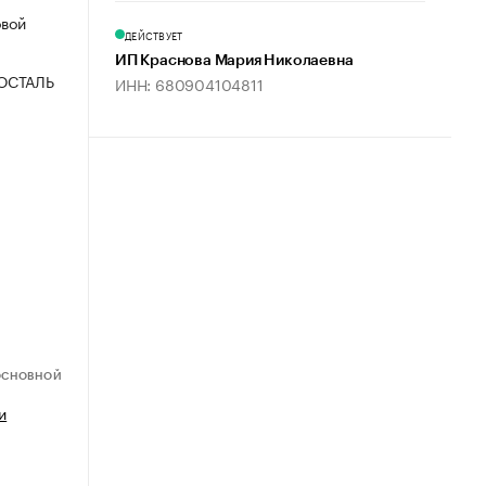
овой
ДЕЙСТВУЕТ
ИП Краснова Мария Николаевна
ОСТАЛЬ
ИНН: 680904104811
ОСНОВНОЙ
и