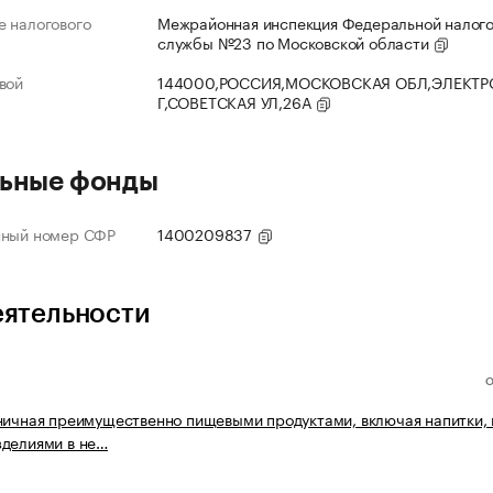
 налогового
Межрайонная инспекция Федеральной налог
службы №23 по Московской области
вой
144000,РОССИЯ,МОСКОВСКАЯ ОБЛ,ЭЛЕКТР
Г,СОВЕТСКАЯ УЛ,26А
ьные фонды
нный номер СФР
1400209837
еятельности
ничная преимущественно пищевыми продуктами, включая напитки, 
делиями в не…