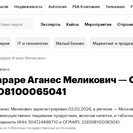
асли
Недвижимость
Autonews
РБК Компании
Телеканал
Р
К Курсы
РБК Life
Тренды
Визионеры
Национальные проекты
Эксперты
Кейсы
Мероприятия
О прое
онный клуб
Исследования
Кредитные рейтинги
Франшизы
Г
терия
IT и технологии
Малый бизнес
Маркетинг и прода
Проверка контрагентов
Политика
Экономика
Бизнес
араре Аганес Меликович
ы
ВЛЕНО
араре Аганес Меликович —
08100065041
анес Меликович зарегистрирован 02.02.2026, в регионе — Московс
еимущественно пищевыми продуктами, включая напитки, и табачн
еквизиты ИНН: 504724869710 и ОГРНИП: 326508100065041.
ы из публичных государственных источников.