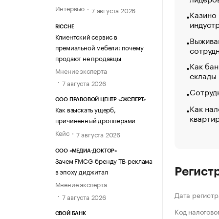
Интервью
7 августа 2026
Казино
индуст
RICCHE
Клиентский сервис в
Выжива
премиальной мебели: почему
сотруд
продают не продавцы
Как бан
Мнение эксперта
склады
7 августа 2026
Сотрудн
ООО ПРАВОВОЙ ЦЕНТР «ЭКСПЕРТ»
Как нал
Как взыскать ущерб,
кварти
причиненный дропперами
Кейс
7 августа 2026
ООО «МЕДИА-ДОКТОР»
Зачем FMCG-бренду ТВ-реклама
Регист
в эпоху диджитал
Мнение эксперта
Дата регистр
7 августа 2026
Код налогово
СВОЙ БАНК