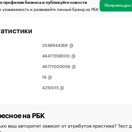
е профилем бизнеса и публикуйте новости
Получить дос
 узнаваемость и развивайте личный бренд на РБК
татистики
2049944268
46471559000
46771000059
16
4210015
есное на РБК
ко ваш авторитет зависит от атрибутов престижа? Тест д
в