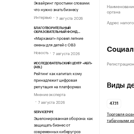
Эквайринг простыми словами:
Наименование
что нужно знать бизнесу
органа
Интервью
7 августа 2026
Адрес налого
БЛАГОТВОРИТЕЛЬНЫЙ
ОБРАЗОВАТЕЛЬНЫЙ ФОНД
«МАРХАМАТ»
«Мархамат» провел летние
смены для детей с ОВЗ
Социал
Новость
7 августа 2026
Регистрацио
ИССЛЕДОВАТЕЛЬСКИЙ ЦЕНТР «АБП»
(ABL)
Рейтинг как капитал: кому
принадлежит цифровая
Виды д
репутация на платформах
Мнение эксперта
7 августа 2026
47.11
SERVICEPIPE
Торговля роз
Эшелонированная оборона: как
табачными из
защищать бизнес от
современных киберугроз