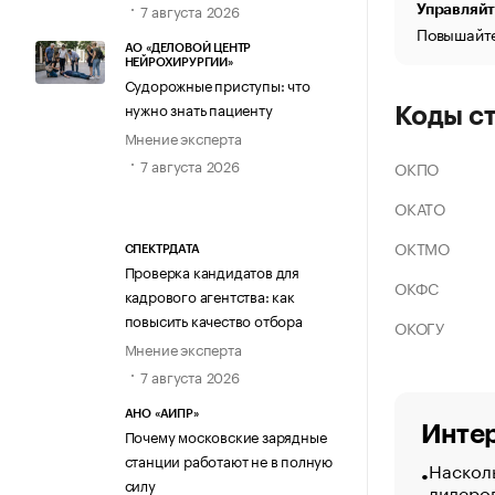
7 августа 2026
Управляйт
Повышайте
АО «ДЕЛОВОЙ ЦЕНТР
НЕЙРОХИРУРГИИ»
Судорожные приступы: что
нужно знать пациенту
Коды с
Мнение эксперта
7 августа 2026
ОКПО
ОКАТО
ОКТМО
СПЕКТРДАТА
Проверка кандидатов для
ОКФС
кадрового агентства: как
повысить качество отбора
ОКОГУ
Мнение эксперта
7 августа 2026
АНО «АИПР»
Интер
Почему московские зарядные
станции работают не в полную
Насколь
силу
лидеро