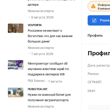
дилера
Информац
Компания
Мнение эксперта
8 августа 2026
Управ
VESPERFIN
Россияне не мечтают о
богатстве: что для нас важнее
Профиль
больших денег
Мнение эксперта
Профи
7 августа 2026
Минпромторг сообщил об
Дата регистр
изучении властями идей по
Регион
поддержке селлеров WB
РБК Бизнес
7 августа
ОГРНИП
ИНН
ПОВЕСТОК.НЕТ
Нужен ли военный билет для
получения загранпаспорта
Мнение эксперта