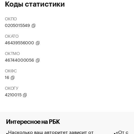
Коды статистики
ОКПО
0205015549
ОКАТО
46439556000
ОКТМО
46744000056
ОКФС
16
ОКОГУ
4210015
Интересное на РБК
Насколько ваш авторитет зависит от
«От спо