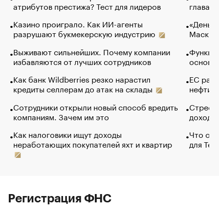
атрибутов престижа? Тест для лидеров
глава к
Казино проиграло. Как ИИ-агенты
«Деньги
разрушают букмекерскую индустрию
Маск в 
Выживают сильнейших. Почему компании
Функции
избавляются от лучших сотрудников
основ э
Как банк Wildberries резко нарастил
ЕС раз
кредиты селлерам до атак на склады
нефти —
Сотрудники открыли новый способ вредить
Стресс 
компаниям. Зачем им это
доходов
Как налоговики ищут доходы
Что обв
неработающих покупателей яхт и квартир
для Tel
Регистрация ФНС