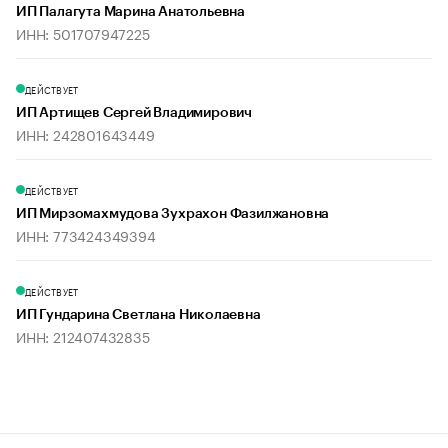
ИП Палагута Марина Анатольевна
ИНН: 501707947225
ДЕЙСТВУЕТ
ИП Артищев Сергей Владимирович
ИНН: 242801643449
ДЕЙСТВУЕТ
ИП Мирзомахмудова Зухрахон Фазилжановна
ИНН: 773424349394
ДЕЙСТВУЕТ
ИП Гундарина Светлана Николаевна
ИНН: 212407432835