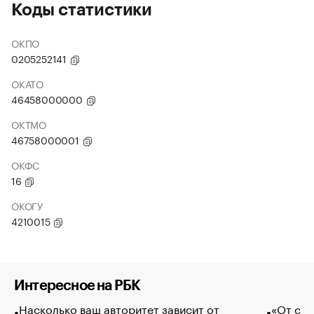
Коды статистики
ОКПО
0205252141
ОКАТО
46458000000
ОКТМО
46758000001
ОКФС
16
ОКОГУ
4210015
Интересное на РБК
Насколько ваш авторитет зависит от
«От спо