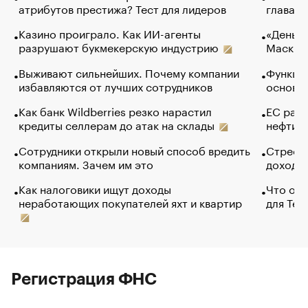
атрибутов престижа? Тест для лидеров
глава к
Казино проиграло. Как ИИ-агенты
«Деньги
разрушают букмекерскую индустрию
Маск в 
Выживают сильнейших. Почему компании
Функции
избавляются от лучших сотрудников
основ э
Как банк Wildberries резко нарастил
ЕС раз
кредиты селлерам до атак на склады
нефти —
Сотрудники открыли новый способ вредить
Стресс 
компаниям. Зачем им это
доходов
Как налоговики ищут доходы
Что обв
неработающих покупателей яхт и квартир
для Tel
Регистрация ФНС