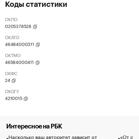
Коды статистики
ОКПО
0205378528
ОКАТО
46484000311
ОКТМО
46584000411
ОКФС
24
ОКОГУ
4210015
Интересное на РБК
Насколько ваш авторитет зависит от
«От спо