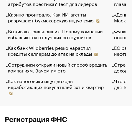
атрибутов престижа? Тест для лидеров
глава к
Казино проиграло. Как ИИ-агенты
«Деньги
разрушают букмекерскую индустрию
Маск в 
Выживают сильнейших. Почему компании
Функции
избавляются от лучших сотрудников
основ э
Как банк Wildberries резко нарастил
ЕС раз
кредиты селлерам до атак на склады
нефти —
Сотрудники открыли новый способ вредить
Стресс 
компаниям. Зачем им это
доходов
Как налоговики ищут доходы
Что обв
неработающих покупателей яхт и квартир
для Tel
Регистрация ФНС