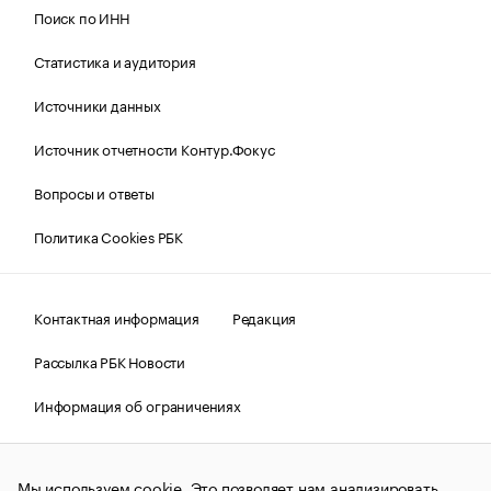
Поиск по ИНН
Статистика и аудитория
Источники данных
Источник отчетности Контур.Фокус
Вопросы и ответы
Политика Cookies РБК
Контактная информация
Редакция
Рассылка РБК Новости
Информация об ограничениях
Правовая информация
О соблюдении авторских прав
Мы используем cookie. Это позволяет нам анализировать
© АО «РОСБИЗНЕСКОНСАЛТИНГ»,
1995–2026.
Сообщения