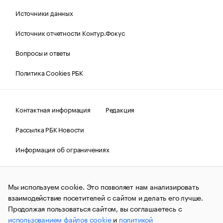
Источники данных
Источник отчетности Контур.Фокус
Вопросы и ответы
Политика Cookies РБК
Контактная информация
Редакция
Рассылка РБК Новости
Информация об ограничениях
Правовая информация
О соблюдении авторских прав
Мы используем cookie. Это позволяет нам анализировать
© АО «РОСБИЗНЕСКОНСАЛТИНГ»,
1995–2026.
Сообщения
и материалы информационного агентства «РБК»
взаимодействие посетителей с сайтом и делать его лучше.
(зарегистрировано Федеральной службой по надзору в сфере
Продолжая пользоваться сайтом, вы соглашаетесь с
связи, информационных технологий и массовых
использованием файлов cookie
и
политикой
коммуникаций (Роскомнадзор) 09.12.2015 за номером ИА