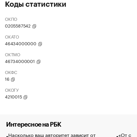
Коды статистики
ОКПО
0205587542
ОКАТО
46434000000
ОКТМО
46734000001
ОКФС
16
ОКОГУ
4210015
Интересное на РБК
Насколько ваш авторитет зависит от
«От спо