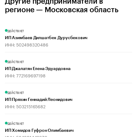
Другие предприниматели в
регионе — Московская область
ДЕЙСТВУЕТ
ИП Азимбаев Дилшатбек Дурусбекович
ИНН: 502498320486
ДЕЙСТВУЕТ
ИП Джалатян Елена Эдуардовна
ИНН: 772169697198
ДЕЙСТВУЕТ
ИП Пряхин Геннадий Леонидович
ИНН: 503215165682
ДЕЙСТВУЕТ
ИП Хомидов Гуфрон Олимбаевич