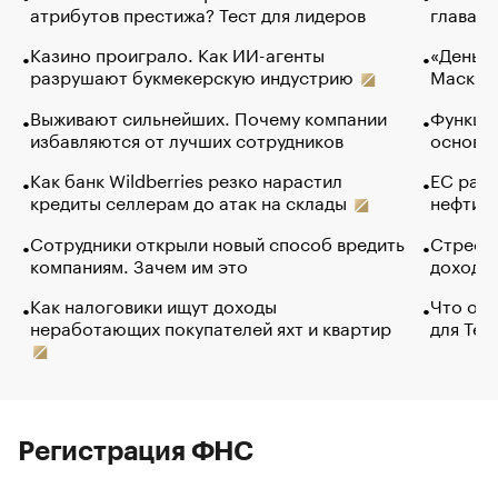
атрибутов престижа? Тест для лидеров
глава к
Казино проиграло. Как ИИ-агенты
«Деньги
разрушают букмекерскую индустрию
Маск в 
Выживают сильнейших. Почему компании
Функции
избавляются от лучших сотрудников
основ э
Как банк Wildberries резко нарастил
ЕС раз
кредиты селлерам до атак на склады
нефти —
Сотрудники открыли новый способ вредить
Стресс 
компаниям. Зачем им это
доходов
Как налоговики ищут доходы
Что обв
неработающих покупателей яхт и квартир
для Tel
Регистрация ФНС