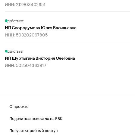
ИНН: 212903402651
ДЕЙСТВУЕТ
ИП Скородумова Юлия Васильевна
ИНН: 503202097805
ДЕЙСТВУЕТ
ИП Шуртыгина Виктория Олеговна
ИНН: 502504363917
О проекте
Поделиться новостью на РБК
Получить пробный доступ