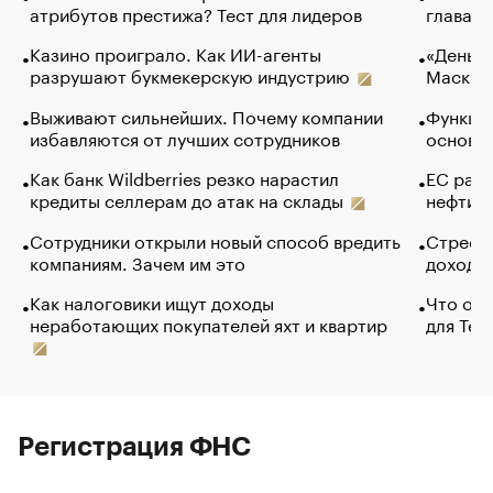
атрибутов престижа? Тест для лидеров
глава к
Казино проиграло. Как ИИ-агенты
«Деньги
разрушают букмекерскую индустрию
Маск в 
Выживают сильнейших. Почему компании
Функции
избавляются от лучших сотрудников
основ э
Как банк Wildberries резко нарастил
ЕС раз
кредиты селлерам до атак на склады
нефти —
Сотрудники открыли новый способ вредить
Стресс 
компаниям. Зачем им это
доходов
Как налоговики ищут доходы
Что обв
неработающих покупателей яхт и квартир
для Tel
Регистрация ФНС