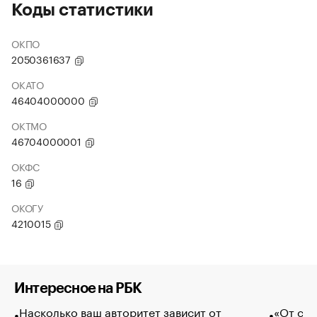
Коды статистики
ОКПО
2050361637
ОКАТО
46404000000
ОКТМО
46704000001
ОКФС
16
ОКОГУ
4210015
Интересное на РБК
Насколько ваш авторитет зависит от
«От спо