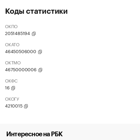
Коды статистики
ОКПО
2051485194
ОКАТО
46450506000
ОКТМО
46750000006
ОКФС
16
ОКОГУ
4210015
Интересное на РБК