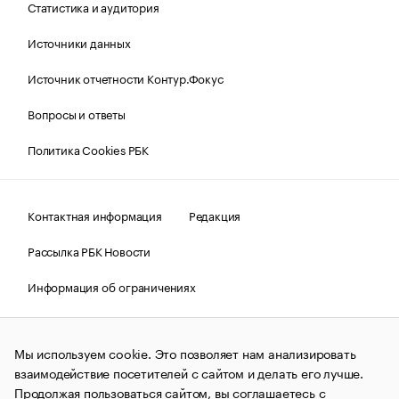
Статистика и аудитория
Источники данных
Источник отчетности Контур.Фокус
Вопросы и ответы
Политика Cookies РБК
Контактная информация
Редакция
Рассылка РБК Новости
Информация об ограничениях
Правовая информация
О соблюдении авторских прав
Мы используем cookie. Это позволяет нам анализировать
© АО «РОСБИЗНЕСКОНСАЛТИНГ»,
1995–2026.
Сообщения
и материалы информационного агентства «РБК»
взаимодействие посетителей с сайтом и делать его лучше.
(зарегистрировано Федеральной службой по надзору в сфере
Продолжая пользоваться сайтом, вы соглашаетесь с
связи, информационных технологий и массовых