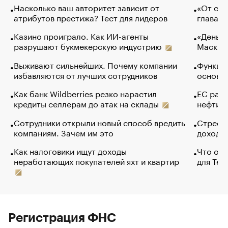
Насколько ваш авторитет зависит от
«От спо
атрибутов престижа? Тест для лидеров
глава к
Казино проиграло. Как ИИ-агенты
«Деньги
разрушают букмекерскую индустрию
Маск в 
Выживают сильнейших. Почему компании
Функции
избавляются от лучших сотрудников
основ э
Как банк Wildberries резко нарастил
ЕС раз
кредиты селлерам до атак на склады
нефти —
Сотрудники открыли новый способ вредить
Стресс 
компаниям. Зачем им это
доходов
Как налоговики ищут доходы
Что обв
неработающих покупателей яхт и квартир
для Tel
Регистрация ФНС