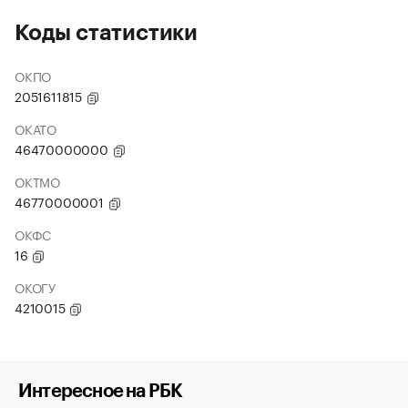
Коды статистики
ОКПО
2051611815
ОКАТО
46470000000
ОКТМО
46770000001
ОКФС
16
ОКОГУ
4210015
Интересное на РБК