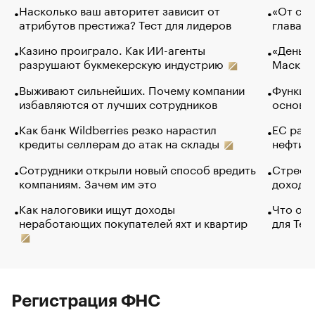
Насколько ваш авторитет зависит от
«От спо
атрибутов престижа? Тест для лидеров
глава к
Казино проиграло. Как ИИ-агенты
«Деньги
разрушают букмекерскую индустрию
Маск в 
Выживают сильнейших. Почему компании
Функции
избавляются от лучших сотрудников
основ э
Как банк Wildberries резко нарастил
ЕС раз
кредиты селлерам до атак на склады
нефти —
Сотрудники открыли новый способ вредить
Стресс 
компаниям. Зачем им это
доходов
Как налоговики ищут доходы
Что обв
неработающих покупателей яхт и квартир
для Tel
Регистрация ФНС