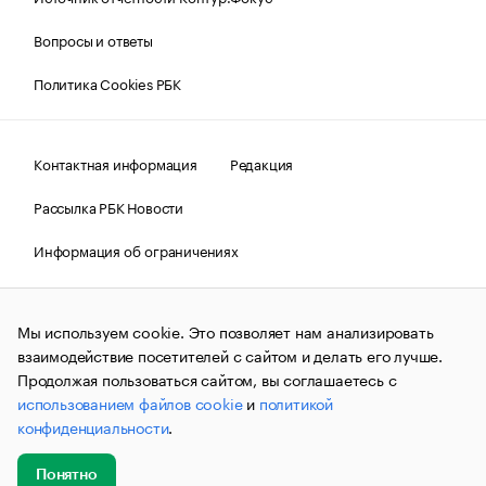
Вопросы и ответы
Политика Cookies РБК
Контактная информация
Редакция
Рассылка РБК Новости
Информация об ограничениях
Правовая информация
О соблюдении авторских прав
Мы используем cookie. Это позволяет нам анализировать
© АО «РОСБИЗНЕСКОНСАЛТИНГ»,
1995–2026.
Сообщения
и материалы информационного агентства «РБК»
взаимодействие посетителей с сайтом и делать его лучше.
(зарегистрировано Федеральной службой по надзору в сфере
Продолжая пользоваться сайтом, вы соглашаетесь с
связи, информационных технологий и массовых
использованием файлов cookie
и
политикой
коммуникаций (Роскомнадзор) 09.12.2015 за номером ИА
№ФС77-63848) сопровождаются пометкой «РБК». Отдельные
конфиденциальности
.
публикации могут содержать информацию,
не предназначенную для пользователей
до 18 лет.
companycardsfeedback@rbc.ru
Понятно