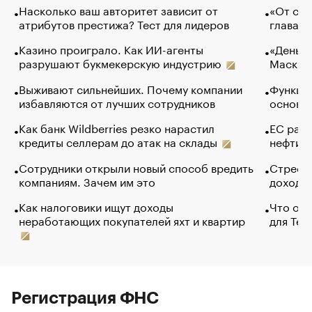
Насколько ваш авторитет зависит от
«От спо
атрибутов престижа? Тест для лидеров
глава к
Казино проиграло. Как ИИ-агенты
«Деньги
разрушают букмекерскую индустрию
Маск в 
Выживают сильнейших. Почему компании
Функции
избавляются от лучших сотрудников
основ э
Как банк Wildberries резко нарастил
ЕС раз
кредиты селлерам до атак на склады
нефти —
Сотрудники открыли новый способ вредить
Стресс 
компаниям. Зачем им это
доходов
Как налоговики ищут доходы
Что обв
неработающих покупателей яхт и квартир
для Tel
Регистрация ФНС