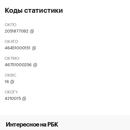
Коды статистики
ОКПО
2051877092
ОКАТО
46451000151
ОКТМО
46751000256
ОКФС
16
ОКОГУ
4210015
Интересное на РБК