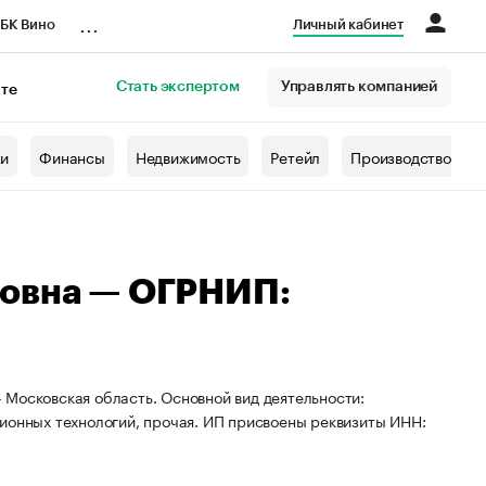
...
БК Вино
Личный кабинет
Стать экспертом
Управлять компанией
кте
азета
жи
Финансы
Недвижимость
Ретейл
Производство
ровна — ОГРНИП:
 Московская область. Основной вид деятельности:
ионных технологий, прочая. ИП присвоены реквизиты ИНН: