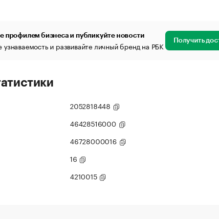
е профилем бизнеса и публикуйте новости
Получить дос
 узнаваемость и развивайте личный бренд на РБК
татистики
2052818448
46428516000
46728000016
16
4210015