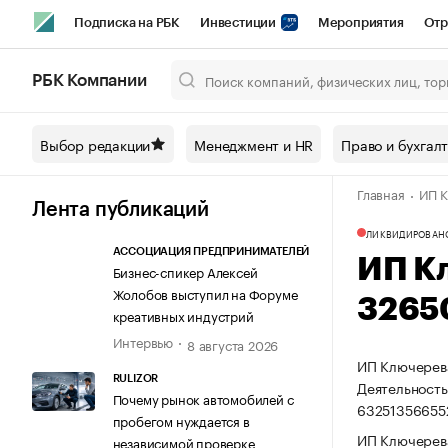
Подписка на РБК
Инвестиции
Мероприятия
Отр
Спорт
Школа управления РБК
РБК Образование
РБ
РБК Компании
Город
Стиль
Крипто
РБК Бизнес-среда
Дискусси
Выбор редакции
Менеджмент и HR
Право и бухгал
Спецпроекты СПб
Конференции СПб
Спецпроекты
Главная
ИП К
Технологии и медиа
Финансы
Рынок наличной валют
Лента публикаций
ЛИКВИДИРОВАН
АССОЦИАЦИЯ ПРЕДПРИНИМАТЕЛЕЙ
ИП К
Бизнес-спикер Алексей
Жолобов выступил на Форуме
3265
креативных индустрий
Интервью
8 августа 2026
ИП Ключерева
RULIZOR
Деятельность
Почему рынок автомобилей с
63251356655
пробегом нуждается в
ИП Ключерева
независимой проверке