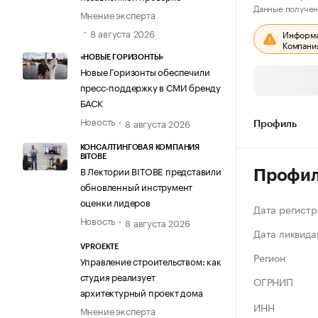
Данные получен
Мнение эксперта
8 августа 2026
Информац
Компания
«НОВЫЕ ГОРИЗОНТЫ»
Новые Горизонты обеспечили
пресс-поддержку в СМИ бренду
БАСК
Новость
8 августа 2026
Профиль
КОНСАЛТИНГОВАЯ КОМПАНИЯ
BITOBE
В Лектории BITOBE представили
Профи
обновленный инструмент
оценки лидеров
Дата регистр
Новость
8 августа 2026
Дата ликвида
VPROEKTE
Регион
Управление строительством: как
студия реализует
ОГРНИП
архитектурный проект дома
ИНН
Мнение эксперта