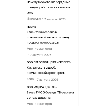
Почему московские зарядные
станции работают не в полную
силу
Интервью
7 августа 2026
RICCHE
Клиентский сервис в
премиальной мебели: почему
продают не продавцы
Мнение эксперта
7 августа 2026
ООО ПРАВОВОЙ ЦЕНТР «ЭКСПЕРТ»
Как взыскать ущерб,
причиненный дропперами
Кейс
7 августа 2026
ООО «МЕДИА-ДОКТОР»
Зачем FMCG-бренду ТВ-реклама
в эпоху диджитал
Мнение эксперта