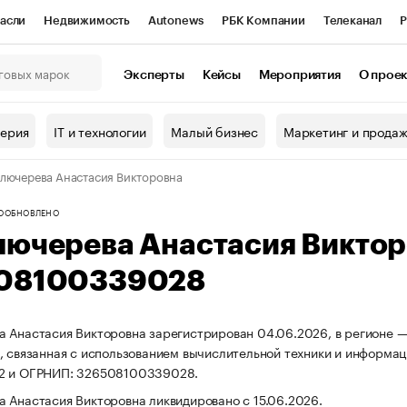
асли
Недвижимость
Autonews
РБК Компании
Телеканал
Р
К Курсы
РБК Life
Тренды
Визионеры
Национальные проекты
Эксперты
Кейсы
Мероприятия
О прое
онный клуб
Исследования
Кредитные рейтинги
Франшизы
Г
терия
IT и технологии
Малый бизнес
Маркетинг и прода
Проверка контрагентов
Политика
Экономика
Бизнес
лючерева Анастасия Викторовна
ы
О
ОБНОВЛЕНО
лючерева Анастасия Викто
08100339028
 Анастасия Викторовна зарегистрирован 04.06.2026, в регионе —
, связанная с использованием вычислительной техники и информац
2 и ОГРНИП: 326508100339028.
 Анастасия Викторовна ликвидировано с 15.06.2026.