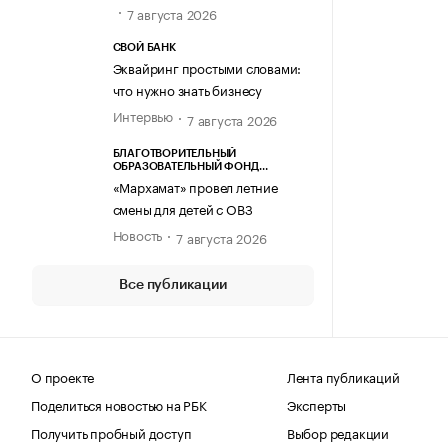
7 августа 2026
СВОЙ БАНК
Эквайринг простыми словами:
что нужно знать бизнесу
Интервью
7 августа 2026
БЛАГОТВОРИТЕЛЬНЫЙ
ОБРАЗОВАТЕЛЬНЫЙ ФОНД
«МАРХАМАТ»
«Мархамат» провел летние
смены для детей с ОВЗ
Новость
7 августа 2026
Все публикации
О проекте
Лента публикаций
Поделиться новостью на РБК
Эксперты
Получить пробный доступ
Выбор редакции