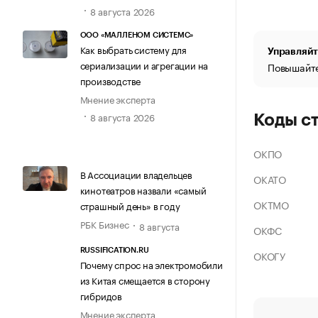
8 августа 2026
ООО «МАЛЛЕНОМ СИСТЕМС»
Как выбрать систему для
Управляйт
сериализации и агрегации на
Повышайте
производстве
Мнение эксперта
8 августа 2026
Коды с
ОКПО
В Ассоциации владельцев
ОКАТО
кинотеатров назвали «самый
ОКТМО
страшный день» в году
РБК Бизнес
8 августа
ОКФС
RUSSIFICATION.RU
ОКОГУ
Почему спрос на электромобили
из Китая смещается в сторону
гибридов
Мнение эксперта