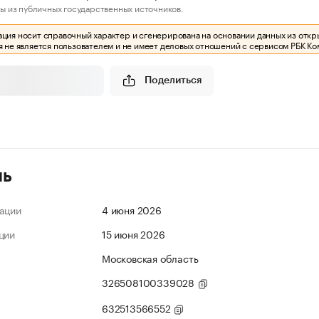
ы из публичных государственных источников.
ия носит справочный характер и сгенерирована на основании данных из откр
 не является пользователем и не имеет деловых отношений с сервисом РБК Ко
Поделиться
ль
ации
4 июня 2026
ции
15 июня 2026
Московская область
326508100339028
632513566552