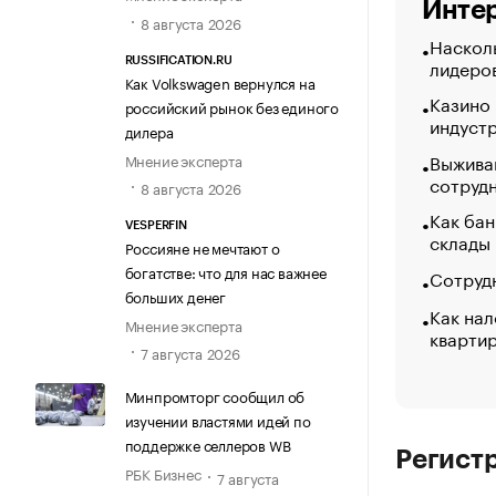
Интер
8 августа 2026
Насколь
лидеро
RUSSIFICATION.RU
Как Volkswagen вернулся на
Казино
российский рынок без единого
индуст
дилера
Выжива
Мнение эксперта
сотруд
8 августа 2026
Как бан
VESPERFIN
склады
Россияне не мечтают о
богатстве: что для нас важнее
Сотрудн
больших денег
Как нал
Мнение эксперта
кварти
7 августа 2026
Минпромторг сообщил об
изучении властями идей по
поддержке селлеров WB
Регист
РБК Бизнес
7 августа