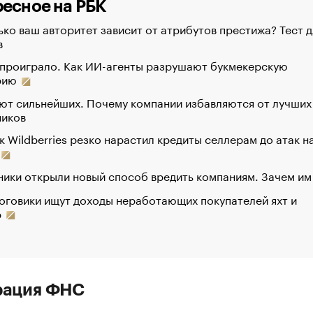
есное на РБК
ко ваш авторитет зависит от атрибутов престижа? Тест д
в
 проиграло. Как ИИ-агенты разрушают букмекерскую
рию
ют сильнейших. Почему компании избавляются от лучших
ников
к Wildberries резко нарастил кредиты селлерам до атак н
ики открыли новый способ вредить компаниям. Зачем им
оговики ищут доходы неработающих покупателей яхт и
р
рация ФНС