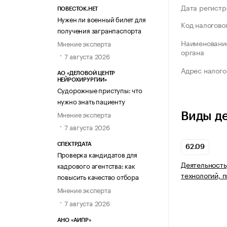
Дата регистр
ПОВЕСТОК.НЕТ
Нужен ли военный билет для
Код налогово
получения загранпаспорта
Наименование
Мнение эксперта
органа
7 августа 2026
Адрес налого
АО «ДЕЛОВОЙ ЦЕНТР
НЕЙРОХИРУРГИИ»
Судорожные приступы: что
нужно знать пациенту
Мнение эксперта
Виды д
7 августа 2026
СПЕКТРДАТА
62.09
Проверка кандидатов для
Деятельность
кадрового агентства: как
технологий, 
повысить качество отбора
Мнение эксперта
7 августа 2026
АНО «АИПР»