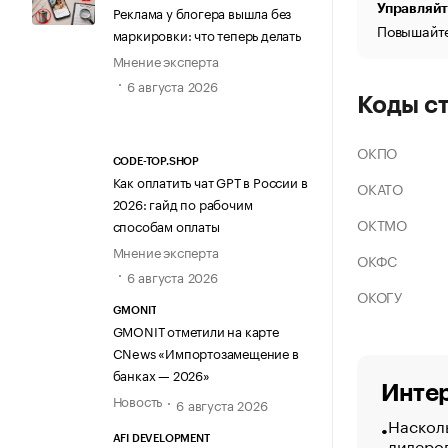
Управляйт
Реклама у блогера вышла без
Повышайте
маркировки: что теперь делать
Мнение эксперта
6 августа 2026
Коды с
ОКПО
CODE-TOP.SHOP
Как оплатить чат GPT в России в
ОКАТО
2026: гайд по рабочим
ОКТМО
способам оплаты
Мнение эксперта
ОКФС
6 августа 2026
ОКОГУ
GMONIT
GMONIT отметили на карте
CNews «Импортозамещение в
банках — 2026»
Интер
Новость
6 августа 2026
Насколь
лидеро
AFI DEVELOPMENT