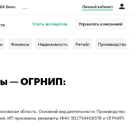
...
БК Вино
Личный кабинет
Стать экспертом
Управлять компанией
кте
азета
жи
Финансы
Недвижимость
Ретейл
Производство
зы — ОГРНИП:
сковская область. Основной вид деятельности: Производство
ения. ИП присвоены реквизиты ИНН: 502754406578 и ОГРНИП: