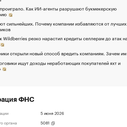
 проиграло. Как ИИ-агенты разрушают букмекерскую
рию
ют сильнейших. Почему компании избавляются от лучших
ников
к Wildberries резко нарастил кредиты селлерам до атак н
ики открыли новый способ вредить компаниям. Зачем им
оговики ищут доходы неработающих покупателей яхт и
р
рация ФНС
ации
5 июня 2026
го органа
5081