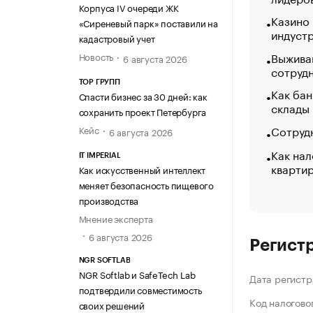
Корпуса IV очереди ЖК
Казино
«Сиреневый парк» поставили на
индуст
кадастровый учет
Выжива
Новость
6 августа 2026
сотруд
ТОР ГРУПП
Как бан
Спасти бизнес за 30 дней: как
склады
сохранить проект Петербурга
Сотрудн
Кейс
6 августа 2026
Как нал
IT IMPERIAL
кварти
Как искусственный интеллект
меняет безопасность пищевого
производства
Мнение эксперта
6 августа 2026
Регист
NGR SOFTLAB
NGR Softlab и SafeTech Lab
Дата регистр
подтвердили совместимость
Код налогово
своих решений