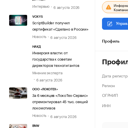
Информац
Интервью
6 августа 2026
Компания
VOXYS
ScriptBuilder получил
Управ
сертификат «Сделано в России»
Новость
6 августа 2026
Профиль
НАКД
Инверсия власти: от
государства к советам
Профи
директоров техногигантов
Мнение эксперта
Дата регистр
6 августа 2026
Регион
ООО «ЛОКОТЕХ»
ОГРНИП
За 6 месяцев «ЛокоТех-Сервис»
отремонтировал 45 тыс. секций
ИНН
локомотивов
Новость
6 августа 2026
BNW