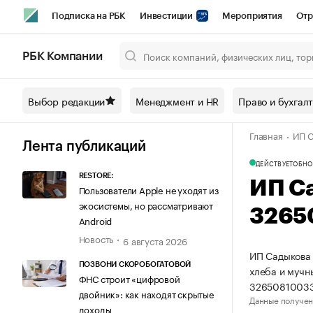
Подписка на РБК
Инвестиции
Мероприятия
Отр
Спорт
Школа управления РБК
РБК Образование
РБ
РБК Компании
Город
Стиль
Крипто
РБК Бизнес-среда
Дискусси
Выбор редакции
Менеджмент и HR
Право и бухгал
Спецпроекты СПб
Конференции СПб
Спецпроекты
Главная
ИП С
Технологии и медиа
Финансы
Рынок наличной валют
Лента публикаций
ДЕЙСТВУЕТ
ОБНО
RESTORE:
ИП С
Пользователи Apple не уходят из
экосистемы, но рассматривают
3265
Android
Новость
6 августа 2026
ИП Садыкова 
ПОЗВОНИ СКОРОБОГАТОВОЙ
хлеба и мучн
ФНС строит «цифровой
32650810033
двойник»: как находят скрытые
Данные получен
доходы