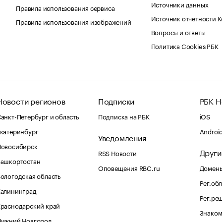
Источники данных
Правила использования сервиса
Источник отчетности 
Правила использования изображений
Вопросы и ответы
Политика Cookies РБК
Новости регионов
Подписки
РБК Н
анкт-Петербург и область
Подписка на РБК
iOS
катеринбург
Androi
Уведомления
Новосибирск
Други
RSS Новости
Башкортостан
Оповещения RBC.ru
Домены
ологодская область
Рег.об
Калининград
Рег.ре
раснодарский край
Знаком
Нижний Новгород