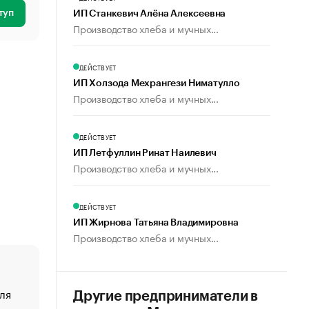
туп
ИП Станкевич Алёна Алексеевна
Производство хлеба и мучных...
ДЕЙСТВУЕТ
ИП Холзода Мехрангези Ниматулло
Производство хлеба и мучных...
ДЕЙСТВУЕТ
ИП Летфуллин Ринат Наилевич
Производство хлеба и мучных...
ДЕЙСТВУЕТ
ИП Жирнова Татьяна Владимировна
Производство хлеба и мучных...
ля
«От спорта тело стареет иначе». Как живет глава ко
Другие предприниматели в
создавшей GTA