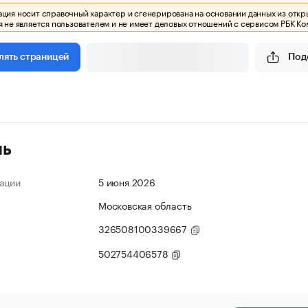
ия носит справочный характер и сгенерирована на основании данных из откр
 не является пользователем и не имеет деловых отношений с сервисом РБК Ко
Под
лять страницей
ль
ации
5 июня 2026
Московская область
326508100339667
502754406578