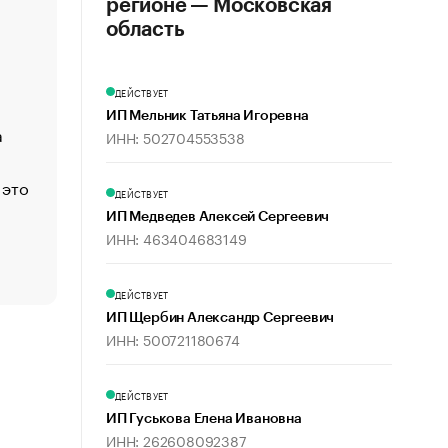
регионе — Московская
«Деньги будут не нужны»: что рассказал Маск в инт
область
Economist
Функции менеджмента: пять ключевых основ эффект
ДЕЙСТВУЕТ
управления
ИП Мельник Татьяна Игоревна
а
ЕС разрешил конфискацию российской нефти — чем
ИНН: 502704553538
Москва
 это
Стресс обеспеченных людей: почему рост доходов 
ДЕЙСТВУЕТ
счастья
ИП Медведев Алексей Сергеевич
Что обвинения против Павла Дурова значат для Tele
ИНН: 463404683149
пользователей
ДЕЙСТВУЕТ
ИП Щербин Александр Сергеевич
ИНН: 500721180674
ДЕЙСТВУЕТ
ИП Гуськова Елена Ивановна
ИНН: 262608092387