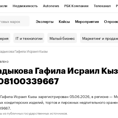
асли
Недвижимость
Autonews
РБК Компании
Телеканал
Р
К Курсы
РБК Life
Тренды
Визионеры
Национальные проекты
Эксперты
Кейсы
Мероприятия
О прое
онный клуб
Исследования
Кредитные рейтинги
Франшизы
Г
терия
IT и технологии
Малый бизнес
Маркетинг и прода
Проверка контрагентов
Политика
Экономика
Бизнес
адыкова Гафила Исраил Кызы
ы
ВЛЕНО
адыкова Гафила Исраил Кы
08100339667
Гафила Исраил Кызы зарегистрирован 05.06.2026, в регионе — Мо
ых кондитерских изделий, тортов и пирожных недлительного хран
9667.
ы из публичных государственных источников.