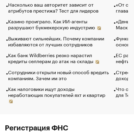
Насколько ваш авторитет зависит от
«От спо
атрибутов престижа? Тест для лидеров
глава к
Казино проиграло. Как ИИ-агенты
«Деньги
разрушают букмекерскую индустрию
Маск в 
Выживают сильнейших. Почему компании
Функции
избавляются от лучших сотрудников
основ э
Как банк Wildberries резко нарастил
ЕС раз
кредиты селлерам до атак на склады
нефти —
Сотрудники открыли новый способ вредить
Стресс 
компаниям. Зачем им это
доходов
Как налоговики ищут доходы
Что обв
неработающих покупателей яхт и квартир
для Tel
Регистрация ФНС