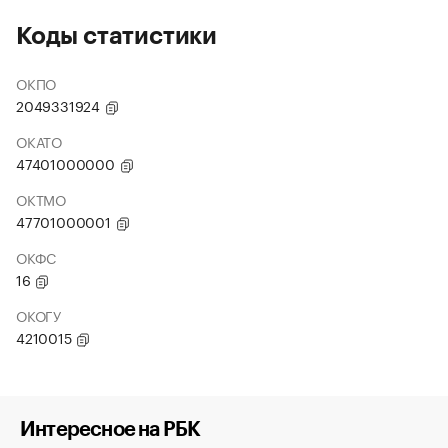
Коды статистики
ОКПО
2049331924
ОКАТО
47401000000
ОКТМО
47701000001
ОКФС
16
ОКОГУ
4210015
Интересное на РБК