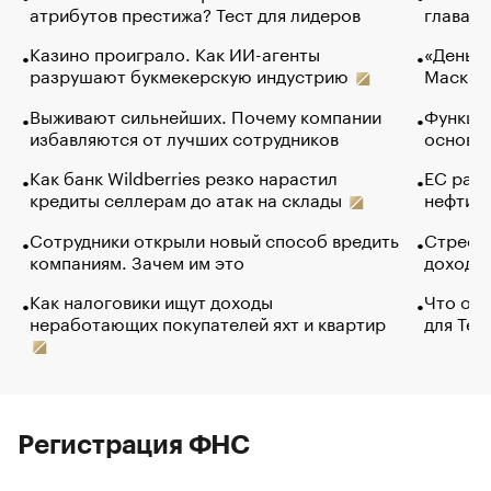
атрибутов престижа? Тест для лидеров
глава к
Казино проиграло. Как ИИ-агенты
«Деньги
разрушают букмекерскую индустрию
Маск в 
Выживают сильнейших. Почему компании
Функции
избавляются от лучших сотрудников
основ э
Как банк Wildberries резко нарастил
ЕС раз
кредиты селлерам до атак на склады
нефти —
Сотрудники открыли новый способ вредить
Стресс 
компаниям. Зачем им это
доходов
Как налоговики ищут доходы
Что обв
неработающих покупателей яхт и квартир
для Tel
Регистрация ФНС