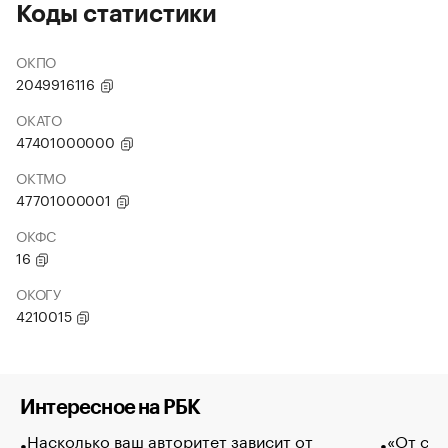
Коды статистики
ОКПО
2049916116
ОКАТО
47401000000
ОКТМО
47701000001
ОКФС
16
ОКОГУ
4210015
Интересное на РБК
Насколько ваш авторитет зависит от
«От спо