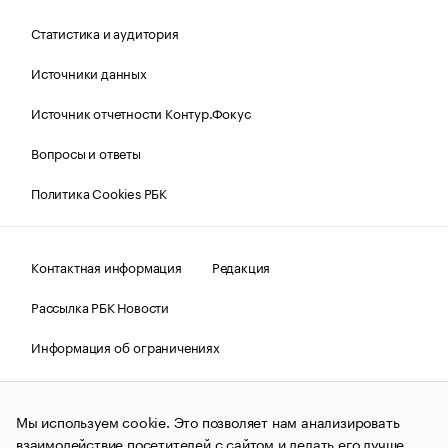
Статистика и аудитория
Источники данных
Источник отчетности Контур.Фокус
Вопросы и ответы
Политика Cookies РБК
Контактная информация
Редакция
Рассылка РБК Новости
Информация об ограничениях
Правовая информация
О соблюдении авторских прав
Мы используем cookie. Это позволяет нам анализировать
© АО «РОСБИЗНЕСКОНСАЛТИНГ»,
1995–2026.
Сообщения
и материалы информационного агентства «РБК»
взаимодействие посетителей с сайтом и делать его лучше.