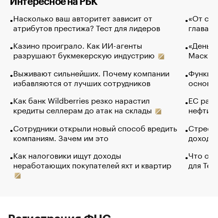
Интересное на РБК
Насколько ваш авторитет зависит от
«От спо
атрибутов престижа? Тест для лидеров
глава к
Казино проиграло. Как ИИ-агенты
«Деньги
разрушают букмекерскую индустрию
Маск в 
Выживают сильнейших. Почему компании
Функции
избавляются от лучших сотрудников
основ э
Как банк Wildberries резко нарастил
ЕС раз
кредиты селлерам до атак на склады
нефти —
Сотрудники открыли новый способ вредить
Стресс 
компаниям. Зачем им это
доходов
Как налоговики ищут доходы
Что обв
неработающих покупателей яхт и квартир
для Tel