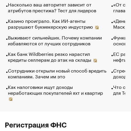
Насколько ваш авторитет зависит от
«От спо
атрибутов престижа? Тест для лидеров
глава к
Казино проиграло. Как ИИ-агенты
«Деньги
разрушают букмекерскую индустрию
Маск в 
Выживают сильнейших. Почему компании
Функции
избавляются от лучших сотрудников
основ э
Как банк Wildberries резко нарастил
ЕС раз
кредиты селлерам до атак на склады
нефти —
Сотрудники открыли новый способ вредить
Стресс 
компаниям. Зачем им это
доходов
Как налоговики ищут доходы
Что обв
неработающих покупателей яхт и квартир
для Tel
Регистрация ФНС