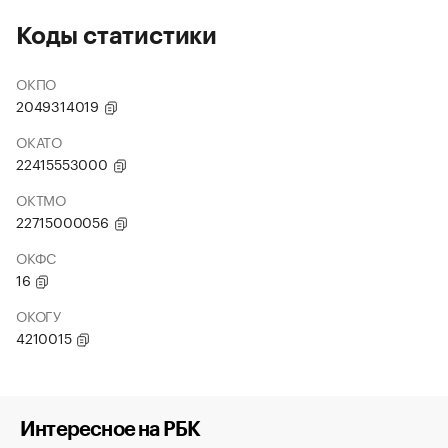
Коды статистики
ОКПО
2049314019
ОКАТО
22415553000
ОКТМО
22715000056
ОКФС
16
ОКОГУ
4210015
Интересное на РБК