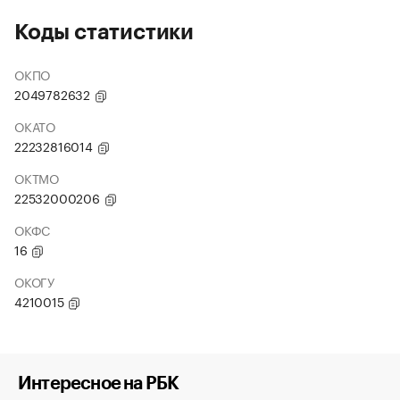
Коды статистики
ОКПО
2049782632
ОКАТО
22232816014
ОКТМО
22532000206
ОКФС
16
ОКОГУ
4210015
Интересное на РБК