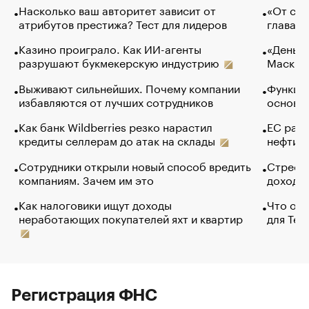
Насколько ваш авторитет зависит от
«От спо
атрибутов престижа? Тест для лидеров
глава к
Казино проиграло. Как ИИ-агенты
«Деньги
разрушают букмекерскую индустрию
Маск в 
Выживают сильнейших. Почему компании
Функции
избавляются от лучших сотрудников
основ э
Как банк Wildberries резко нарастил
ЕС раз
кредиты селлерам до атак на склады
нефти —
Сотрудники открыли новый способ вредить
Стресс 
компаниям. Зачем им это
доходов
Как налоговики ищут доходы
Что обв
неработающих покупателей яхт и квартир
для Tel
Регистрация ФНС