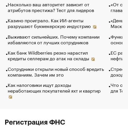
Насколько ваш авторитет зависит от
«От спо
атрибутов престижа? Тест для лидеров
глава к
Казино проиграло. Как ИИ-агенты
«Деньги
разрушают букмекерскую индустрию
Маск в 
Выживают сильнейших. Почему компании
Функции
избавляются от лучших сотрудников
основ э
Как банк Wildberries резко нарастил
ЕС раз
кредиты селлерам до атак на склады
нефти —
Сотрудники открыли новый способ вредить
Стресс 
компаниям. Зачем им это
доходов
Как налоговики ищут доходы
Что обв
неработающих покупателей яхт и квартир
для Tel
Регистрация ФНС