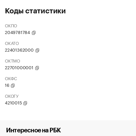
Коды статистики
ОКПО
2049781784
ОКАТО
22401362000
ОКТМО
22701000001
ОКФС
16
ОКОГУ
4210015
Интересное на РБК