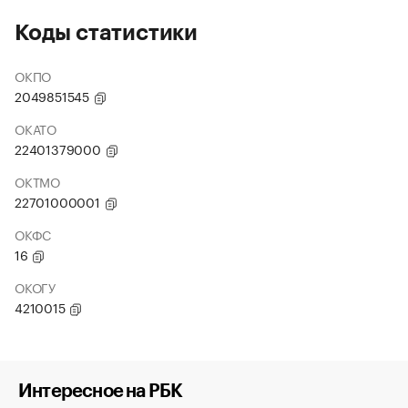
Коды статистики
ОКПО
2049851545
ОКАТО
22401379000
ОКТМО
22701000001
ОКФС
16
ОКОГУ
4210015
Интересное на РБК