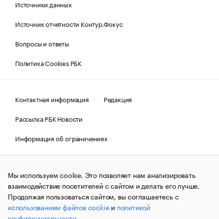
Источники данных
Источник отчетности Контур.Фокус
Вопросы и ответы
Политика Cookies РБК
Контактная информация
Редакция
Рассылка РБК Новости
Информация об ограничениях
Правовая информация
О соблюдении авторских прав
Мы используем cookie. Это позволяет нам анализировать
© АО «РОСБИЗНЕСКОНСАЛТИНГ»,
1995–2026.
Сообщения
и материалы информационного агентства «РБК»
взаимодействие посетителей с сайтом и делать его лучше.
(зарегистрировано Федеральной службой по надзору в сфере
Продолжая пользоваться сайтом, вы соглашаетесь с
связи, информационных технологий и массовых
использованием файлов cookie
и
политикой
коммуникаций (Роскомнадзор) 09.12.2015 за номером ИА
№ФС77-63848) сопровождаются пометкой «РБК». Отдельные
конфиденциальности
.