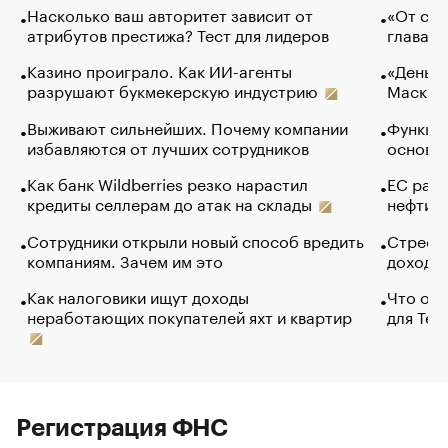
Насколько ваш авторитет зависит от
«От спо
атрибутов престижа? Тест для лидеров
глава к
Казино проиграло. Как ИИ-агенты
«Деньги
разрушают букмекерскую индустрию
Маск в 
Выживают сильнейших. Почему компании
Функции
избавляются от лучших сотрудников
основ э
Как банк Wildberries резко нарастил
ЕС раз
кредиты селлерам до атак на склады
нефти —
Сотрудники открыли новый способ вредить
Стресс 
компаниям. Зачем им это
доходов
Как налоговики ищут доходы
Что обв
неработающих покупателей яхт и квартир
для Tel
Регистрация ФНС