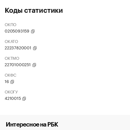
Коды статистики
ОКПО
0205093159
ОКАТО
22237820001
ОКТМО
22701000251
ОКФС
16
ОКОГУ
4210015
Интересное на РБК