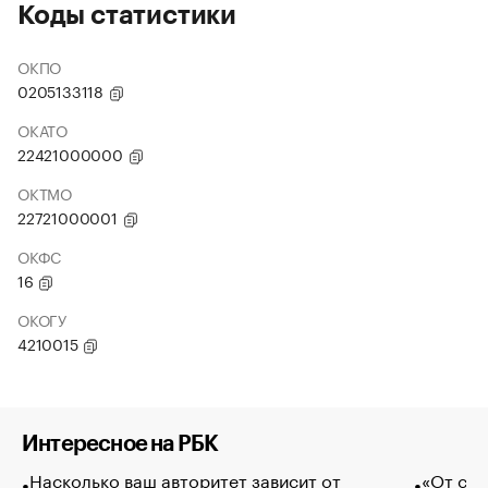
Коды статистики
ОКПО
0205133118
ОКАТО
22421000000
ОКТМО
22721000001
ОКФС
16
ОКОГУ
4210015
Интересное на РБК
Насколько ваш авторитет зависит от
«От спо