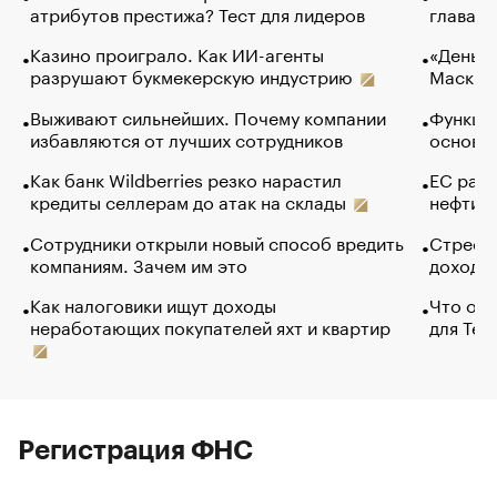
атрибутов престижа? Тест для лидеров
глава к
Казино проиграло. Как ИИ-агенты
«Деньги
разрушают букмекерскую индустрию
Маск в 
Выживают сильнейших. Почему компании
Функции
избавляются от лучших сотрудников
основ э
Как банк Wildberries резко нарастил
ЕС раз
кредиты селлерам до атак на склады
нефти —
Сотрудники открыли новый способ вредить
Стресс 
компаниям. Зачем им это
доходов
Как налоговики ищут доходы
Что обв
неработающих покупателей яхт и квартир
для Tel
Регистрация ФНС