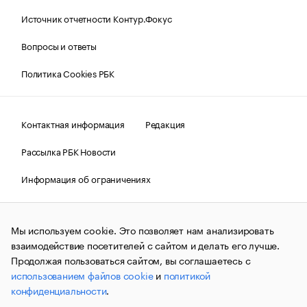
Источник отчетности Контур.Фокус
Вопросы и ответы
Политика Cookies РБК
Контактная информация
Редакция
Рассылка РБК Новости
Информация об ограничениях
Правовая информация
О соблюдении авторских прав
Мы используем cookie. Это позволяет нам анализировать
© АО «РОСБИЗНЕСКОНСАЛТИНГ»,
1995–2026.
Сообщения
и материалы информационного агентства «РБК»
взаимодействие посетителей с сайтом и делать его лучше.
(зарегистрировано Федеральной службой по надзору в сфере
Продолжая пользоваться сайтом, вы соглашаетесь с
связи, информационных технологий и массовых
использованием файлов cookie
и
политикой
коммуникаций (Роскомнадзор) 09.12.2015 за номером ИА
№ФС77-63848) сопровождаются пометкой «РБК». Отдельные
конфиденциальности
.
публикации могут содержать информацию,