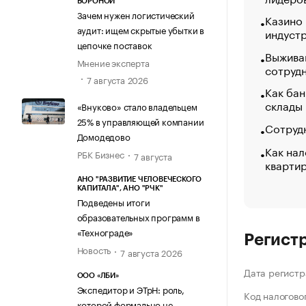
ВОРОНОЙ
Зачем нужен логистический
Казино
аудит: ищем скрытые убытки в
индуст
цепочке поставок
Выжива
Мнение эксперта
сотруд
7 августа 2026
Как бан
склады
«Внуково» стало владельцем
25% в управляющей компании
Сотрудн
Домодедово
Как нал
РБК Бизнес
7 августа
кварти
АНО "РАЗВИТИЕ ЧЕЛОВЕЧЕСКОГО
КАПИТАЛА", АНО "РЧК"
Подведены итоги
образовательных программ в
«Технограде»
Регист
Новость
7 августа 2026
Дата регистр
ООО «ЛБИ»
Экспедитор и ЭТрН: роль,
Код налогово
которой формально не