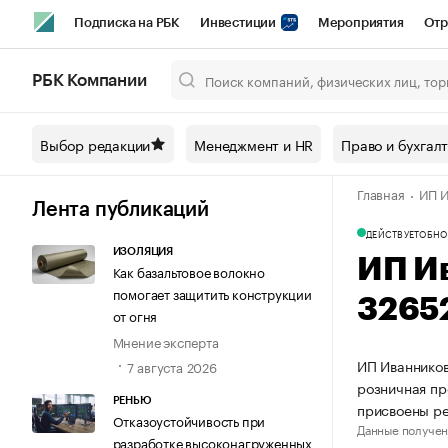
Подписка на РБК
Инвестиции
Мероприятия
Отр
Спорт
Школа управления РБК
РБК Образование
РБ
РБК Компании
Город
Стиль
Крипто
РБК Бизнес-среда
Дискусси
Выбор редакции
Менеджмент и HR
Право и бухгал
Спецпроекты СПб
Конференции СПб
Спецпроекты
Главная
ИП И
Технологии и медиа
Финансы
Рынок наличной валют
Лента публикаций
ДЕЙСТВУЕТ
ОБНО
ИЗОЛЯЦИЯ
ИП И
Как базальтовое волокно
помогает защитить конструкции
3265
от огня
Мнение эксперта
ИП Иванников
7 августа 2026
розничная пр
РЕНЬЮ
присвоены р
Отказоустойчивость при
Данные получен
разработке высоконагруженных