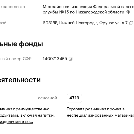
 налогового
Межрайонная инспекция Федеральной налог
службы № 15 по Нижегородской области
вой
603155, Нижний Новгород г, Фрунзе ул, д 7
ьные фонды
нный номер СФР
1400713465
еятельности
47.19
ОСНОВНОЙ
ничная преимущественно
Торговля розничная прочая в
дуктами, включая напитки,
неспециализированных магазина
изделиями в не…