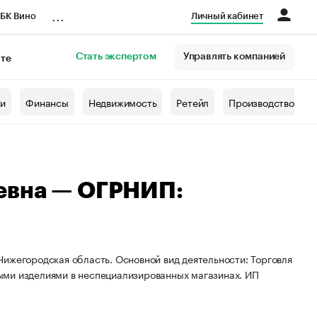
...
БК Вино
Личный кабинет
Стать экспертом
Управлять компанией
кте
азета
жи
Финансы
Недвижимость
Ретейл
Производство
евна — ОГРНИП:
ижегородская область. Основной вид деятельности: Торговля
ыми изделиями в неспециализированных магазинах. ИП