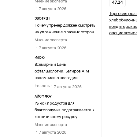
Мнение эксперта
47.24
7 августа 2026
Торговля роз
хлебобулочн
ЭВОТРЕН
Почему тренер должен смотреть
кондитерским
на упражнение с разных сторон
специализир
Мнение эксперта
7 августа 2026
«МОК»
Всемирный День
офтальмологии: Багиров А.М
напомнили о наследии
Новость
7 августа 2026
АЙСФЛОУ
Рынок продуктов для
благополучия подстраивается к
когнитивному ресурсу
Мнение эксперта
7 августа 2026