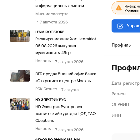
информационных систем
Информац
Компания
Мнение эксперта
7 августа 2026
Управ
LENMIRIOT.STORE
Расширение линейки: Lenmiriot
06.08.2026 выпустил
Профиль
мультиюниты 45гр
Новость
7 августа 2026
Профи
ВТБ продал бывший офис банка
«Открытие» в центре Москвы
Дата регистр
РБК Бизнес
7 августа
Регион
HD ЭЛЕКТРИК РУС
ОГРНИП
HD Электрик Рус провел
технический курс для ЦОД ПАО
ИНН
Сбербанк
Новость
7 августа 2026
ФГАОУ ВО РНИМУ ИМ. Н.И.