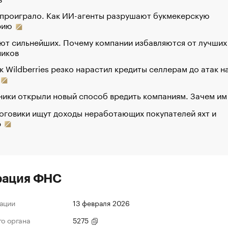
 проиграло. Как ИИ-агенты разрушают букмекерскую
рию
ют сильнейших. Почему компании избавляются от лучших
ников
к Wildberries резко нарастил кредиты селлерам до атак н
ики открыли новый способ вредить компаниям. Зачем им
оговики ищут доходы неработающих покупателей яхт и
р
рация ФНС
ации
13 февраля 2026
го органа
5275