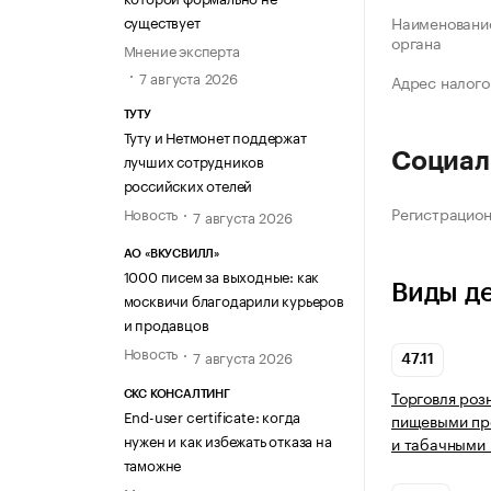
существует
Наименование
органа
Мнение эксперта
7 августа 2026
Адрес налого
ТУТУ
Туту и Нетмонет поддержат
Социал
лучших сотрудников
российских отелей
Регистрацио
Новость
7 августа 2026
АО «ВКУСВИЛЛ»
1000 писем за выходные: как
Виды д
москвичи благодарили курьеров
и продавцов
Новость
7 августа 2026
47.11
Торговля роз
СКС КОНСАЛТИНГ
End-user certificate: когда
пищевыми про
нужен и как избежать отказа на
и табачными 
таможне