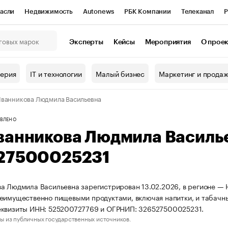
асли
Недвижимость
Autonews
РБК Компании
Телеканал
Р
К Курсы
РБК Life
Тренды
Визионеры
Национальные проекты
Эксперты
Кейсы
Мероприятия
О прое
онный клуб
Исследования
Кредитные рейтинги
Франшизы
Г
терия
IT и технологии
Малый бизнес
Маркетинг и прода
Проверка контрагентов
Политика
Экономика
Бизнес
ванникова Людмила Васильевна
ы
ВЛЕНО
ванникова Людмила Василь
27500025231
а Людмила Васильевна зарегистрирован 13.02.2026, в регионе — Н
еимущественно пищевыми продуктами, включая напитки, и табачн
еквизиты ИНН: 525200727769 и ОГРНИП: 326527500025231.
ы из публичных государственных источников.