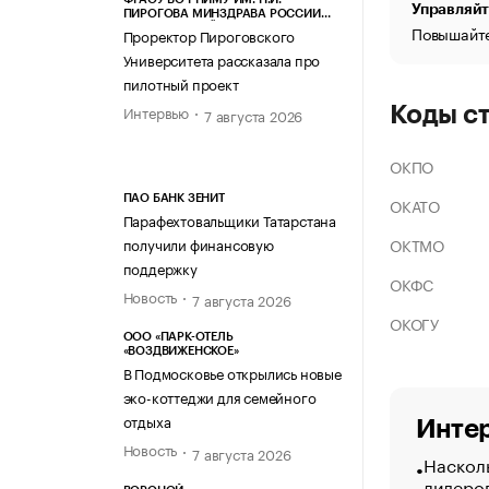
Управляйт
ПИРОГОВА МИНЗДРАВА РОССИИ
Повышайте
(ПИРОГОВСКИЙ УНИВЕРСИТЕТ)
Проректор Пироговского
Университета рассказала про
пилотный проект
Интервью
Коды с
7 августа 2026
ОКПО
ПАО БАНК ЗЕНИТ
ОКАТО
Парафехтовальщики Татарстана
ОКТМО
получили финансовую
поддержку
ОКФС
Новость
7 августа 2026
ОКОГУ
ООО «ПАРК-ОТЕЛЬ
«ВОЗДВИЖЕНСКОЕ»
В Подмосковье открылись новые
эко-коттеджи для семейного
отдыха
Интер
Новость
7 августа 2026
Насколь
лидеро