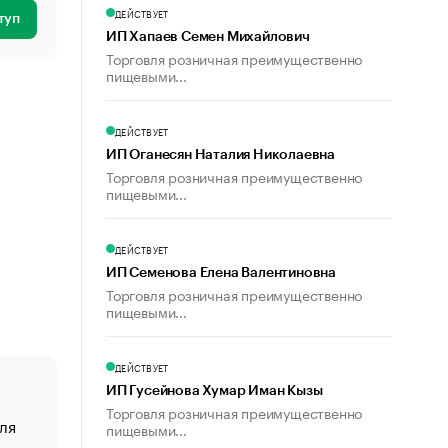
ДЕЙСТВУЕТ
туп
ИП Хапаев Семен Михайлович
Торговля розничная преимущественно
пищевыми...
ДЕЙСТВУЕТ
ИП Оганесян Наталия Николаевна
Торговля розничная преимущественно
пищевыми...
ДЕЙСТВУЕТ
ИП Семенова Елена Валентиновна
Торговля розничная преимущественно
пищевыми...
ДЕЙСТВУЕТ
ИП Гусейнова Хумар Иман Кызы
Торговля розничная преимущественно
ля
«От спорта тело стареет иначе». Как живет глава ко
пищевыми...
создавшей GTA