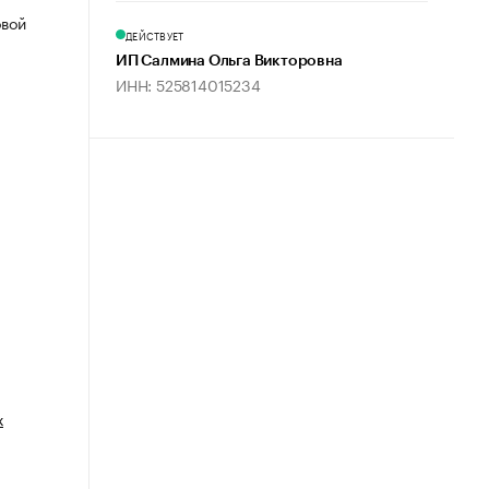
овой
ДЕЙСТВУЕТ
ИП Салмина Ольга Викторовна
ИНН: 525814015234
х