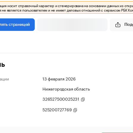
ия носит справочный характер и сгенерирована на основании данных из откр
 не является пользователем и не имеет деловых отношений с сервисом РБК Ко
Под
лять страницей
ль
ации
13 февраля 2026
Нижегородская область
326527500025231
525200727769