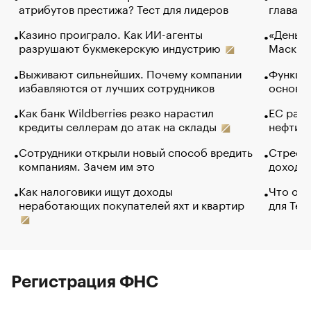
атрибутов престижа? Тест для лидеров
глава к
Казино проиграло. Как ИИ-агенты
«Деньги
разрушают букмекерскую индустрию
Маск в 
Выживают сильнейших. Почему компании
Функции
избавляются от лучших сотрудников
основ э
Как банк Wildberries резко нарастил
ЕС раз
кредиты селлерам до атак на склады
нефти —
Сотрудники открыли новый способ вредить
Стресс 
компаниям. Зачем им это
доходов
Как налоговики ищут доходы
Что обв
неработающих покупателей яхт и квартир
для Tel
Регистрация ФНС