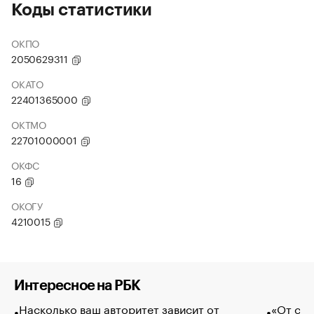
Коды статистики
ОКПО
2050629311
ОКАТО
22401365000
ОКТМО
22701000001
ОКФС
16
ОКОГУ
4210015
Интересное на РБК
Насколько ваш авторитет зависит от
«От спо