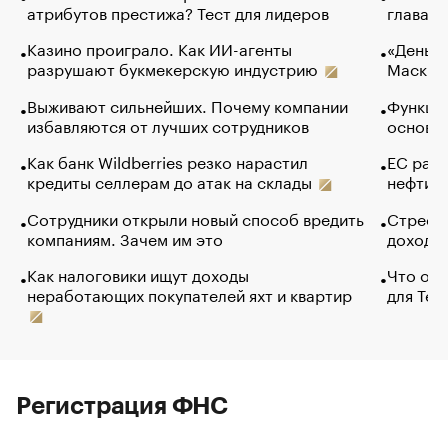
атрибутов престижа? Тест для лидеров
глава к
Казино проиграло. Как ИИ-агенты
«Деньги
разрушают букмекерскую индустрию
Маск в 
Выживают сильнейших. Почему компании
Функции
избавляются от лучших сотрудников
основ э
Как банк Wildberries резко нарастил
ЕС раз
кредиты селлерам до атак на склады
нефти —
Сотрудники открыли новый способ вредить
Стресс 
компаниям. Зачем им это
доходов
Как налоговики ищут доходы
Что обв
неработающих покупателей яхт и квартир
для Tel
Регистрация ФНС