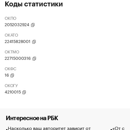
Коды статистики
ОКПО
2052032924
ОКАТО
22415828001
ОКТМО
22715000316
ОКФС
16
ОКОГУ
4210015
Интересное на РБК
Насколько ваш авторитет зависит от
«От спо