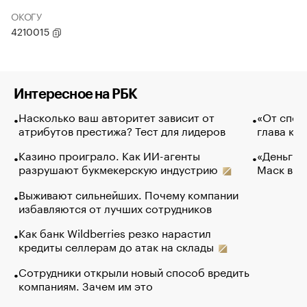
ОКОГУ
4210015
Интересное на РБК
Насколько ваш авторитет зависит от
«От спор
атрибутов престижа? Тест для лидеров
глава ко
Казино проиграло. Как ИИ-агенты
«Деньги б
разрушают букмекерскую индустрию
Маск в и
Выживают сильнейших. Почему компании
избавляются от лучших сотрудников
Как банк Wildberries резко нарастил
кредиты селлерам до атак на склады
Сотрудники открыли новый способ вредить
компаниям. Зачем им это