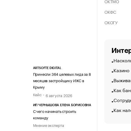
ОКТМО
ОКФС
ОКОГУ
Интер
Насколь
Казино
ARTSOFTE DIGITAL
Принесли 364 целевых лида за 8
Выжива
месяцев застройщику ИЖС в
Крыму
Как бан
Кейс
6 августа 2026
Сотрудн
ИП ЧЕРНЫШОВА ЕЛЕНА БОРИСОВНА
Как нал
С чего начинать строить
команду
Мнение эксперта