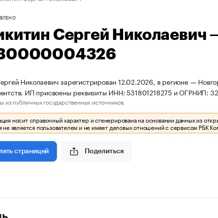
ВЛЕНО
икитин Сергей Николаевич
30000004326
ергей Николаевич зарегистрирован 12.02.2026, в регионе — Новго
гентств. ИП присвоены реквизиты ИНН: 531801218275 и ОГРНИП:
ы из публичных государственных источников.
ия носит справочный характер и сгенерирована на основании данных из откр
 не является пользователем и не имеет деловых отношений с сервисом РБК Ко
Поделиться
лять страницей
ль