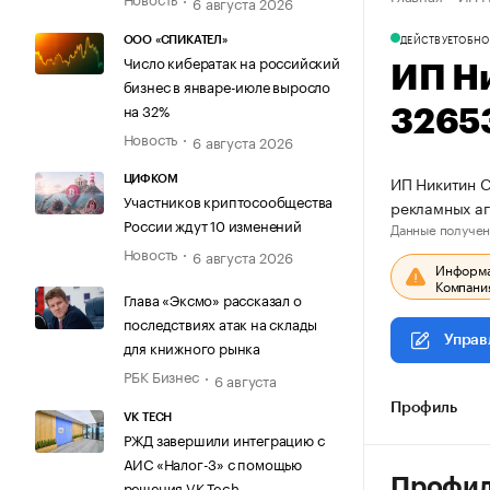
6 августа 2026
ДЕЙСТВУЕТ
ОБНО
ООО «СПИКАТЕЛ»
Число кибератак на российский
ИП Н
бизнес в январе-июле выросло
на 32%
3265
Новость
6 августа 2026
ИП Никитин С
ЦИФКОМ
Участников криптосообщества
рекламных а
России ждут 10 изменений
Данные получен
Новость
6 августа 2026
Информац
Компания
Глава «Эксмо» рассказал о
последствиях атак на склады
Управ
для книжного рынка
РБК Бизнес
6 августа
Профиль
VK TECH
РЖД завершили интеграцию с
АИС «Налог-3» с помощью
Профи
решения VK Tech