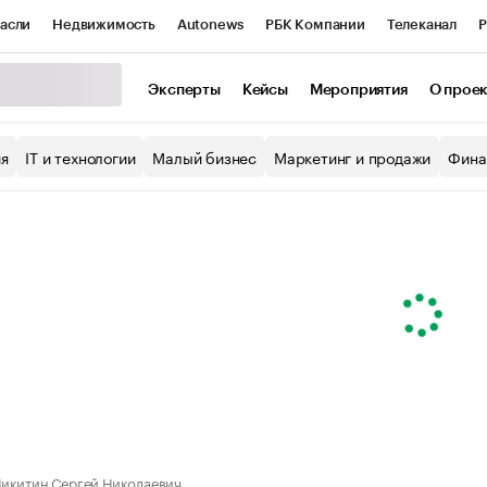
асли
Недвижимость
Autonews
РБК Компании
Телеканал
Р
К Курсы
РБК Life
Тренды
Визионеры
Национальные проекты
Эксперты
Кейсы
Мероприятия
О прое
уб
Исследования
Кредитные рейтинги
Франшизы
Газета
ия
IT и технологии
Малый бизнес
Маркетинг и продажи
Фина
Проверка контрагентов
Политика
Экономика
Бизнес
ы
икитин Сергей Николаевич