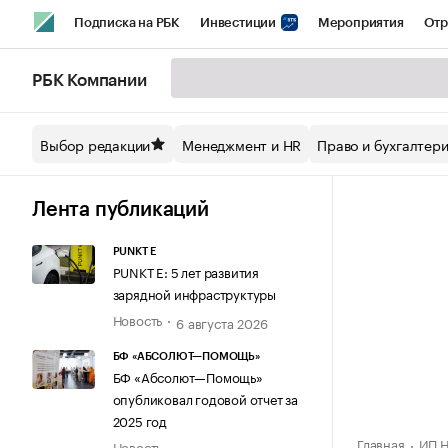
Подписка на РБК
Инвестиции
Мероприятия
Отр
Спорт
Школа управления РБК
РБК Образование
РБ
РБК Компании
Стиль
Крипто
РБК Бизнес-среда
Дискуссионный кл
Выбор редакции
Менеджмент и HR
Право и бухгалтер
Спецпроекты СПб
Конференции СПб
Спецпроекты
Технологии и медиа
Финансы
Рынок наличной валют
Лента публикаций
PUNKT E
PUNKT E: 5 лет развития
зарядной инфраструктуры
Новость
6 августа 2026
БФ «АБСОЛЮТ—ПОМОЩЬ»
БФ «Абсолют—Помощь»
опубликовал годовой отчет за
2025 год
Главная
ИП Н
Новость