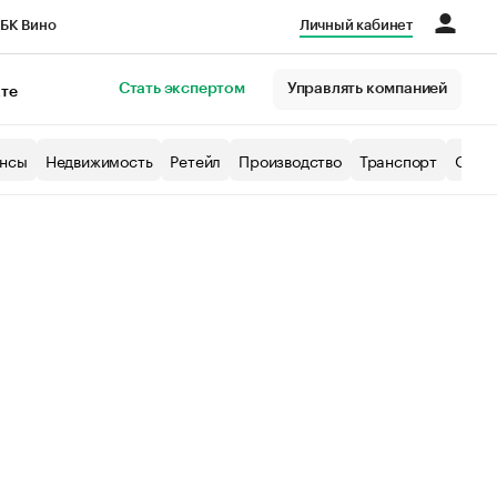
БК Вино
Личный кабинет
Город
Стать экспертом
Управлять компанией
кте
нсы
Недвижимость
Ретейл
Производство
Транспорт
Образ