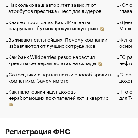
Насколько ваш авторитет зависит от
«От спо
атрибутов престижа? Тест для лидеров
глава к
Казино проиграло. Как ИИ-агенты
«Деньги
разрушают букмекерскую индустрию
Маск в 
Выживают сильнейших. Почему компании
Функции
избавляются от лучших сотрудников
основ э
Как банк Wildberries резко нарастил
ЕС раз
кредиты селлерам до атак на склады
нефти —
Сотрудники открыли новый способ вредить
Стресс 
компаниям. Зачем им это
доходов
Как налоговики ищут доходы
Что обв
неработающих покупателей яхт и квартир
для Tel
Регистрация ФНС