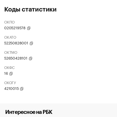
Коды статистики
ОКПО
0205219578
ОКАТО
52250828001
ОКТМО
52650428101
ОКФС
16
ОКОГУ
4210015
Интересное на РБК