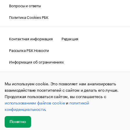
Вопросы и ответы
Политика Cookies РБК
Контактная информация
Редакция
Рассылка РБК Новости
Информация об ограничениях
Правовая информация
О соблюдении авторских прав
Мы используем cookie. Это позволяет нам анализировать
© АО «РОСБИЗНЕСКОНСАЛТИНГ»,
1995–2026.
Сообщения
и материалы информационного агентства «РБК»
взаимодействие посетителей с сайтом и делать его лучше.
(зарегистрировано Федеральной службой по надзору в сфере
Продолжая пользоваться сайтом, вы соглашаетесь с
связи, информационных технологий и массовых
использованием файлов cookie
и
политикой
коммуникаций (Роскомнадзор) 09.12.2015 за номером ИА
№ФС77-63848) сопровождаются пометкой «РБК». Отдельные
конфиденциальности
.
публикации могут содержать информацию,
не предназначенную для пользователей
до 18 лет.
companycardsfeedback@rbc.ru
Понятно
Добавить