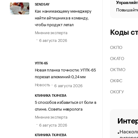
Управляйт
SENDSAY
Повышайте
Как нанимающему менеджеру
найти айтишника в команду,
чтобы продукт летал
Коды с
Мнение эксперта
6 августа 2026
ОКПО
ОКАТО
УПТК-65
ОКТМО
Новая планка точности: УПТК-65
порезал алюминий 0,24 мм
ОКФС
Новость
6 августа 2026
ОКОГУ
КЛИНИКА ТКАЧЕВА
5 способов избавиться от боли в
спине. Советы невролога
Мнение эксперта
Интер
6 августа 2026
Насколь
лидеро
КЛИНИКА ТКАЧЕВА