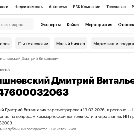
асли
Недвижимость
Autonews
РБК Компании
Телеканал
Р
К Курсы
РБК Life
Тренды
Визионеры
Национальные проекты
Эксперты
Кейсы
Мероприятия
О прое
онный клуб
Исследования
Кредитные рейтинги
Франшизы
Г
терия
IT и технологии
Малый бизнес
Маркетинг и прода
Проверка контрагентов
Политика
Экономика
Бизнес
ишневский Дмитрий Витальевич
ы
ВЛЕНО
ишневский Дмитрий Виталь
47600032063
й Дмитрий Витальевич зарегистрирован 13.02.2026, в регионе — Н
ание по вопросам коммерческой деятельности и управления. ИП 
32063.
ы из публичных государственных источников.