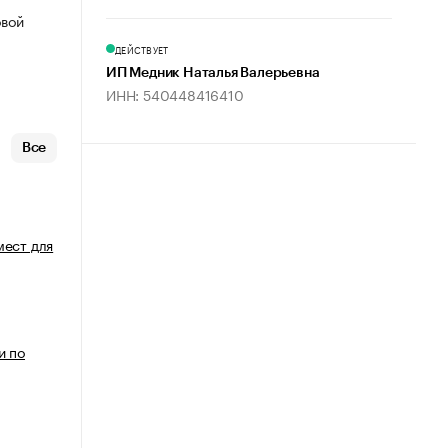
овой
ДЕЙСТВУЕТ
ИП Медник Наталья Валерьевна
ИНН: 540448416410
Все
мест для
и по