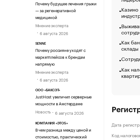
Почему будущее лечения грыжи
Казино
— за регенеративной
индуст
медициной
Выжива
Мнение эксперта
сотруд
6 августа 2026
Как бан
SENNE
склады
Почему россияне уходят с
маркетплейсов к брендам
Сотрудн
напрямую
Как нал
Мнение эксперта
кварти
6 августа 2026
ООО «БАКСЭТ»
JustHost увеличил серверные
мощности в Амстердаме
Регист
Новость
6 августа 2026
Дата регистр
КОМПАНИЯ «ЭТО5»
В чем разница между ценой и
Код налогово
стоимостью, практический