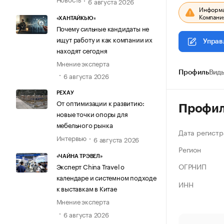
6 августа 2026
Информац
Компания
«ХАНТАЙКЬЮ»
Почему сильные кандидаты не
ищут работу и как компании их
Управ
находят сегодня
Мнение эксперта
Профиль
Виды
6 августа 2026
РЕХАУ
От оптимизации к развитию:
Профи
новые точки опоры для
мебельного рынка
Дата регистр
Интервью
6 августа 2026
Регион
«ЧАЙНА ТРЭВЕЛ»
ОГРНИП
Эксперт China Travel о
календаре и системном подходе
ИНН
к выставкам в Китае
Мнение эксперта
6 августа 2026