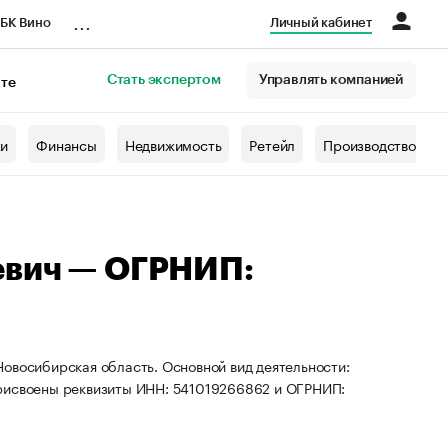
...
БК Вино
Личный кабинет
Стать экспертом
Управлять компанией
кте
азета
жи
Финансы
Недвижимость
Ретейл
Производство
евич — ОГРНИП:
овосибирская область. Основной вид деятельности:
присвоены реквизиты ИНН: 541019266862 и ОГРНИП: