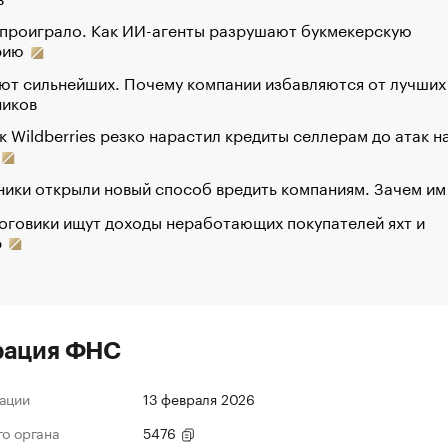
 проиграло. Как ИИ-агенты разрушают букмекерскую
рию
ют сильнейших. Почему компании избавляются от лучших
ников
к Wildberries резко нарастил кредиты селлерам до атак н
ики открыли новый способ вредить компаниям. Зачем им
оговики ищут доходы неработающих покупателей яхт и
р
рация ФНС
ации
13 февраля 2026
го органа
5476