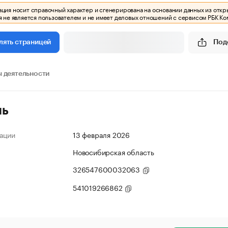
ия носит справочный характер и сгенерирована на основании данных из откр
 не является пользователем и не имеет деловых отношений с сервисом РБК Ко
Под
лять страницей
 деятельности
ль
ации
13 февраля 2026
Новосибирская область
326547600032063
541019266862