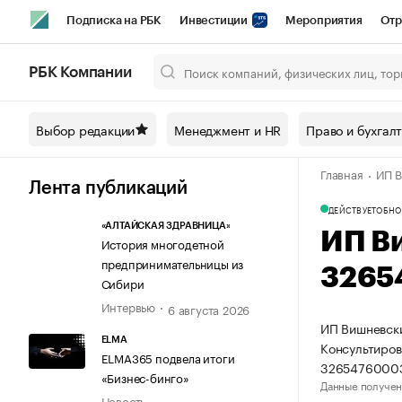
Подписка на РБК
Инвестиции
Мероприятия
Отр
Спорт
Школа управления РБК
РБК Образование
РБ
РБК Компании
Город
Стиль
Крипто
РБК Бизнес-среда
Дискусси
Выбор редакции
Менеджмент и HR
Право и бухгал
Спецпроекты СПб
Конференции СПб
Спецпроекты
Главная
ИП В
Технологии и медиа
Финансы
Рынок наличной валют
Лента публикаций
ДЕЙСТВУЕТ
ОБНО
«АЛТАЙСКАЯ ЗДРАВНИЦА»
ИП В
История многодетной
предпринимательницы из
3265
Сибири
Интервью
6 августа 2026
ИП Вишневски
ELMA
Консультиров
ELMA365 подвела итоги
3265476000
«Бизнес-бинго»
Данные получен
Новость