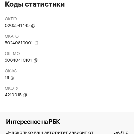
Коды статистики
ОКПО
0205541445
ОКАТО
50240810001
ОКТМО
50640410101
ОКФС
16
ОКОГУ
4210015
Интересное на РБК
Насколько ваш авторитет зависит от
«От спо