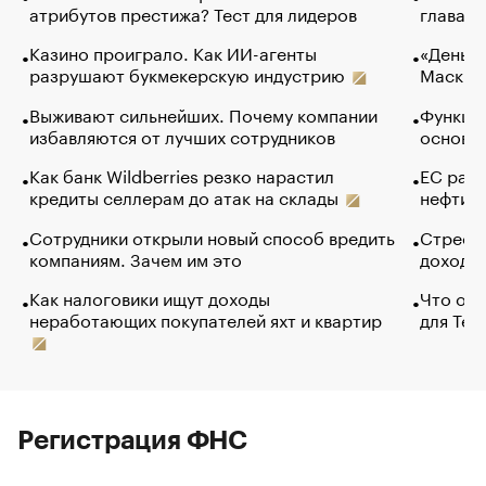
атрибутов престижа? Тест для лидеров
глава к
Казино проиграло. Как ИИ-агенты
«Деньги
разрушают букмекерскую индустрию
Маск в 
Выживают сильнейших. Почему компании
Функции
избавляются от лучших сотрудников
основ э
Как банк Wildberries резко нарастил
ЕС раз
кредиты селлерам до атак на склады
нефти —
Сотрудники открыли новый способ вредить
Стресс 
компаниям. Зачем им это
доходов
Как налоговики ищут доходы
Что обв
неработающих покупателей яхт и квартир
для Tel
Регистрация ФНС