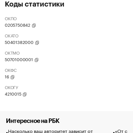
Коды статистики
ОКПО
0205750842
ОКАТО
50401382000
ОКТМО
50701000001
ОКФС
16
ОКОГУ
4210015
Интересное на РБК
Насколько ваш авторитет зависит от
«От спо