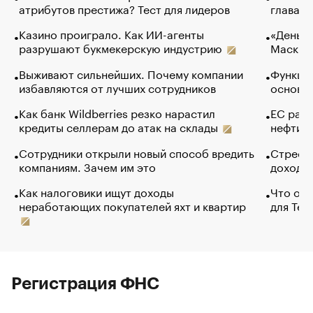
атрибутов престижа? Тест для лидеров
глава к
Казино проиграло. Как ИИ-агенты
«Деньги
разрушают букмекерскую индустрию
Маск в 
Выживают сильнейших. Почему компании
Функции
избавляются от лучших сотрудников
основ э
Как банк Wildberries резко нарастил
ЕС раз
кредиты селлерам до атак на склады
нефти —
Сотрудники открыли новый способ вредить
Стресс 
компаниям. Зачем им это
доходов
Как налоговики ищут доходы
Что обв
неработающих покупателей яхт и квартир
для Tel
Регистрация ФНС