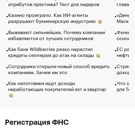
атрибутов престижа? Тест для лидеров
глава к
Казино проиграло. Как ИИ-агенты
«Деньги
разрушают букмекерскую индустрию
Маск в 
Выживают сильнейших. Почему компании
Функции
избавляются от лучших сотрудников
основ э
Как банк Wildberries резко нарастил
ЕС раз
кредиты селлерам до атак на склады
нефти —
Сотрудники открыли новый способ вредить
Стресс 
компаниям. Зачем им это
доходов
Как налоговики ищут доходы
Что обв
неработающих покупателей яхт и квартир
для Tel
Регистрация ФНС