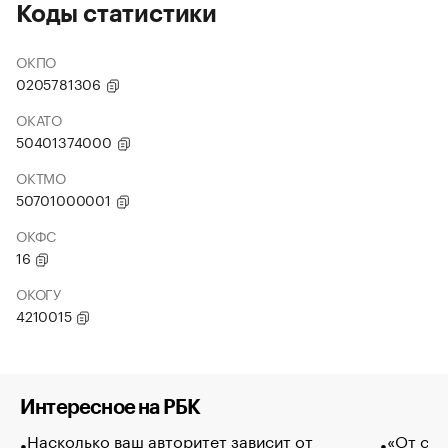
Коды статистики
ОКПО
0205781306
ОКАТО
50401374000
ОКТМО
50701000001
ОКФС
16
ОКОГУ
4210015
Интересное на РБК
Насколько ваш авторитет зависит от
«От спо