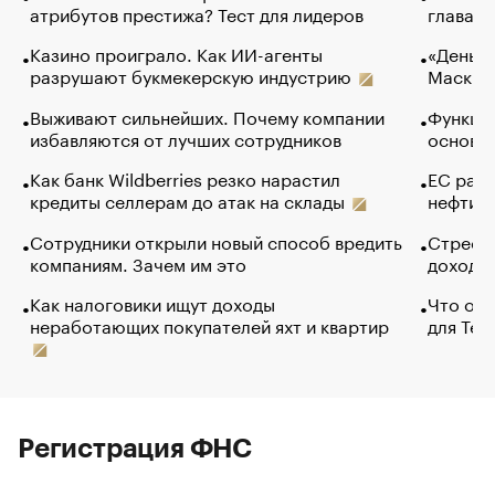
атрибутов престижа? Тест для лидеров
глава к
Казино проиграло. Как ИИ-агенты
«Деньги
разрушают букмекерскую индустрию
Маск в 
Выживают сильнейших. Почему компании
Функции
избавляются от лучших сотрудников
основ э
Как банк Wildberries резко нарастил
ЕС раз
кредиты селлерам до атак на склады
нефти —
Сотрудники открыли новый способ вредить
Стресс 
компаниям. Зачем им это
доходов
Как налоговики ищут доходы
Что обв
неработающих покупателей яхт и квартир
для Tel
Регистрация ФНС