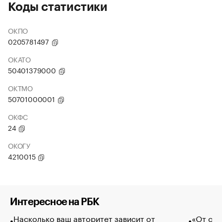
Коды статистики
ОКПО
0205781497
ОКАТО
50401379000
ОКТМО
50701000001
ОКФС
24
ОКОГУ
4210015
Интересное на РБК
Насколько ваш авторитет зависит от
«От спо