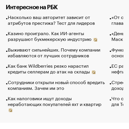
Интересное на РБК
Насколько ваш авторитет зависит от
«От спо
атрибутов престижа? Тест для лидеров
глава к
Казино проиграло. Как ИИ-агенты
«Деньги
разрушают букмекерскую индустрию
Маск в 
Выживают сильнейших. Почему компании
Функции
избавляются от лучших сотрудников
основ э
Как банк Wildberries резко нарастил
ЕС раз
кредиты селлерам до атак на склады
нефти —
Сотрудники открыли новый способ вредить
Стресс 
компаниям. Зачем им это
доходов
Как налоговики ищут доходы
Что обв
неработающих покупателей яхт и квартир
для Tel