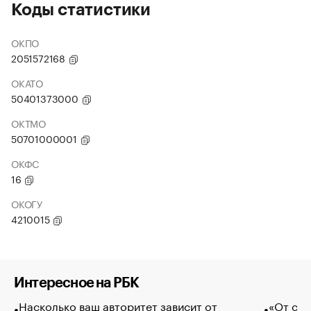
Коды статистики
ОКПО
2051572168
ОКАТО
50401373000
ОКТМО
50701000001
ОКФС
16
ОКОГУ
4210015
Интересное на РБК
Насколько ваш авторитет зависит от
«От спо