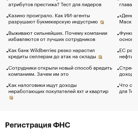
атрибутов престижа? Тест для лидеров
глава к
Казино проиграло. Как ИИ-агенты
«Деньги
разрушают букмекерскую индустрию
Маск в 
Выживают сильнейших. Почему компании
Функции
избавляются от лучших сотрудников
основ э
Как банк Wildberries резко нарастил
ЕС раз
кредиты селлерам до атак на склады
нефти —
Сотрудники открыли новый способ вредить
Стресс 
компаниям. Зачем им это
доходов
Как налоговики ищут доходы
Что обв
неработающих покупателей яхт и квартир
для Tel
Регистрация ФНС