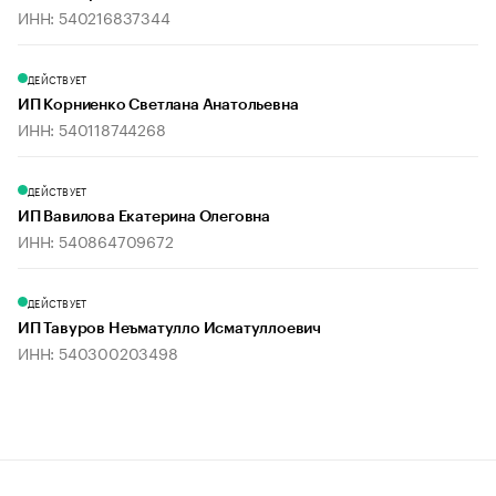
ИНН: 540216837344
ДЕЙСТВУЕТ
ИП Корниенко Светлана Анатольевна
ИНН: 540118744268
ДЕЙСТВУЕТ
ИП Вавилова Екатерина Олеговна
ИНН: 540864709672
ДЕЙСТВУЕТ
ИП Тавуров Неъматулло Исматуллоевич
ИНН: 540300203498