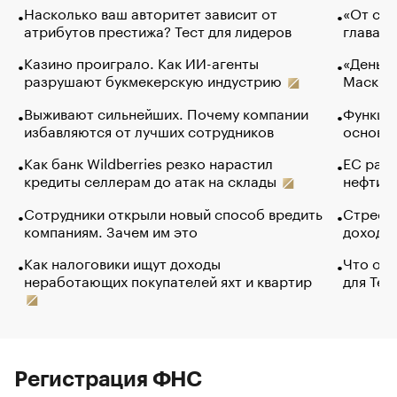
Насколько ваш авторитет зависит от
«От спо
атрибутов престижа? Тест для лидеров
глава к
Казино проиграло. Как ИИ-агенты
«Деньги
разрушают букмекерскую индустрию
Маск в 
Выживают сильнейших. Почему компании
Функции
избавляются от лучших сотрудников
основ э
Как банк Wildberries резко нарастил
ЕС раз
кредиты селлерам до атак на склады
нефти —
Сотрудники открыли новый способ вредить
Стресс 
компаниям. Зачем им это
доходов
Как налоговики ищут доходы
Что обв
неработающих покупателей яхт и квартир
для Tel
Регистрация ФНС