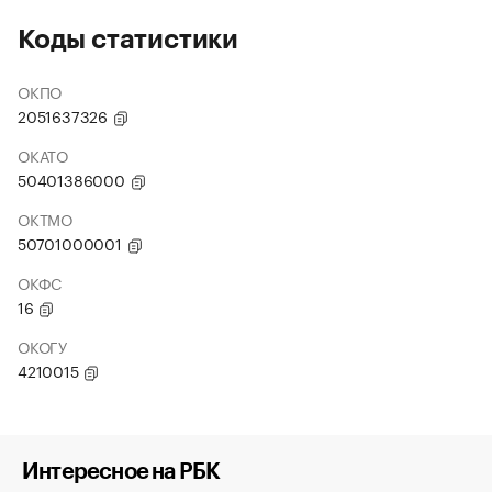
Коды статистики
ОКПО
2051637326
ОКАТО
50401386000
ОКТМО
50701000001
ОКФС
16
ОКОГУ
4210015
Интересное на РБК