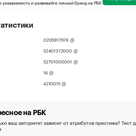
 узнаваемость и развивайте личный бренд на РБК
татистики
0205917976
52401372000
52701000001
16
4210015
есное на РБК
ко ваш авторитет зависит от атрибутов престижа? Тест д
в