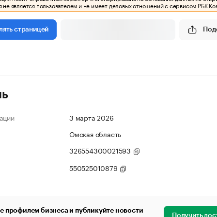
 не является пользователем и не имеет деловых отношений с сервисом РБК Ко
Под
лять страницей
ль
ации
3 марта 2026
Омская область
326554300021593
550525010879
е профилем бизнеса и публикуйте новости
Получить дос