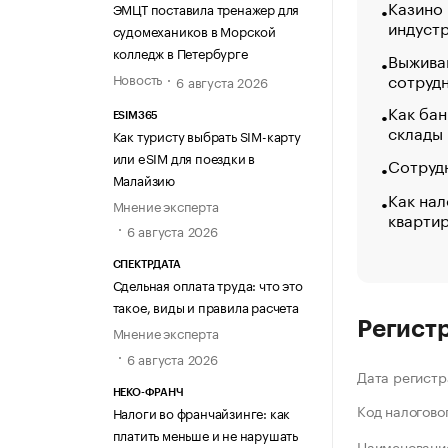
Казино
ЭМЦТ поставила тренажер для
индуст
судомехаников в Морской
колледж в Петербурге
Выжива
сотруд
Новость
6 августа 2026
Как бан
ESIM365
склады
Как туристу выбрать SIM-карту
или eSIM для поездки в
Сотрудн
Малайзию
Как нал
Мнение эксперта
кварти
6 августа 2026
СПЕКТРДАТА
Сдельная оплата труда: что это
такое, виды и правила расчета
Регист
Мнение эксперта
6 августа 2026
Дата регистр
НЕКО-ФРАНЧ
Код налогово
Налоги во франчайзинге: как
платить меньше и не нарушать
Наименование