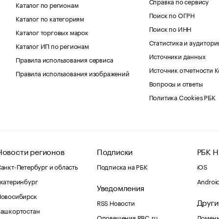
Справка по сервису
Каталог по регионам
Поиск по ОГРН
Каталог по категориям
Поиск по ИНН
Каталог торговых марок
Статистика и аудитори
Каталог ИП по регионам
Источники данных
Правила использования сервиса
Источник отчетности 
Правила использования изображений
Вопросы и ответы
Политика Cookies РБК
Новости регионов
Подписки
РБК Н
анкт-Петербург и область
Подписка на РБК
iOS
катеринбург
Androi
Уведомления
Новосибирск
Други
RSS Новости
Башкортостан
Оповещения RBC.ru
Домены