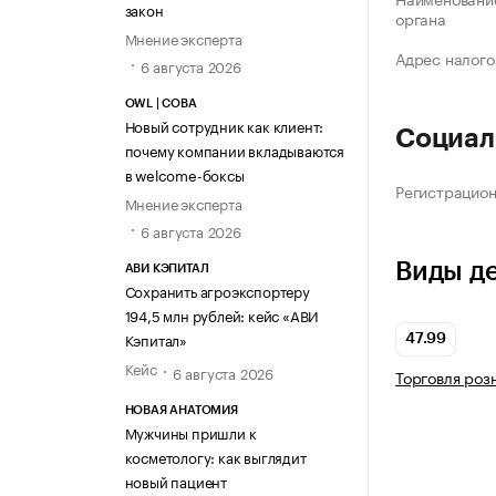
закон
органа
Мнение эксперта
Адрес налого
6 августа 2026
OWL | СОВА
Новый сотрудник как клиент:
Социал
почему компании вкладываются
в welcome-боксы
Регистрацио
Мнение эксперта
6 августа 2026
Виды д
АВИ КЭПИТАЛ
Сохранить агроэкспортеру
194,5 млн рублей: кейс «АВИ
Кэпитал»
47.99
Кейс
6 августа 2026
Торговля роз
НОВАЯ АНАТОМИЯ
Мужчины пришли к
косметологу: как выглядит
новый пациент