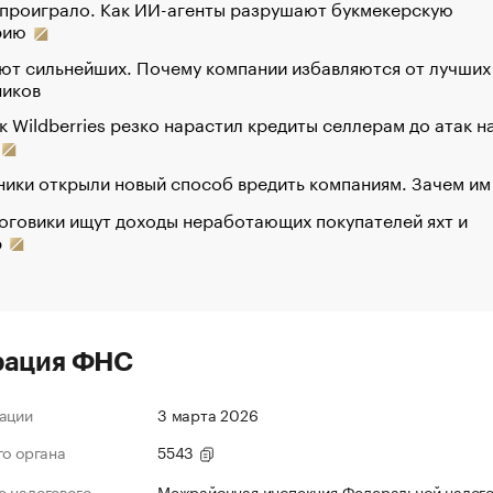
 проиграло. Как ИИ-агенты разрушают букмекерскую
рию
ют сильнейших. Почему компании избавляются от лучших
ников
к Wildberries резко нарастил кредиты селлерам до атак н
ики открыли новый способ вредить компаниям. Зачем им
оговики ищут доходы неработающих покупателей яхт и
р
рация ФНС
ации
3 марта 2026
го органа
5543
 налогового
Межрайонная инспекция Федеральной налог