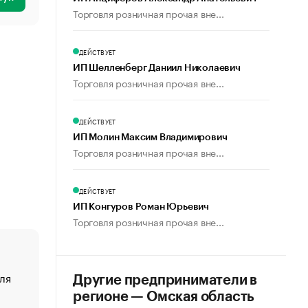
Торговля розничная прочая вне...
ДЕЙСТВУЕТ
ИП Шелленберг Даниил Николаевич
Торговля розничная прочая вне...
ДЕЙСТВУЕТ
ИП Молин Максим Владимирович
Торговля розничная прочая вне...
ДЕЙСТВУЕТ
ИП Конгуров Роман Юрьевич
Торговля розничная прочая вне...
ля
«От спорта тело стареет иначе». Как живет глава ко
Другие предприниматели в
создавшей GTA
регионе — Омская область