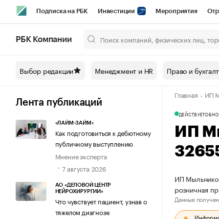
Подписка на РБК
Инвестиции
Мероприятия
Отр
Спорт
Школа управления РБК
РБК Образование
РБ
РБК Компании
Город
Стиль
Крипто
РБК Бизнес-среда
Дискусси
Выбор редакции
Менеджмент и HR
Право и бухгал
Спецпроекты СПб
Конференции СПб
Спецпроекты
Главная
ИП М
Технологии и медиа
Финансы
Рынок наличной валют
Лента публикаций
ДЕЙСТВУЕТ
ОБНО
«ЛАЙМ-ЗАЙМ»
ИП М
Как подготовиться к дебютному
публичному выступлению
3265
Мнение эксперта
7 августа 2026
ИП Мыльников
АО «ДЕЛОВОЙ ЦЕНТР
розничная пр
НЕЙРОХИРУРГИИ»
Данные получен
Что чувствует пациент, узнав о
тяжелом диагнозе
Информац