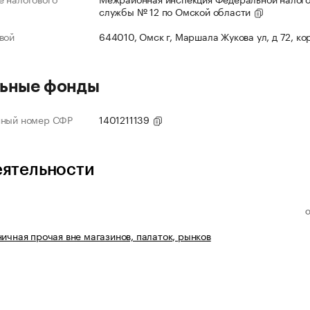
службы № 12 по Омской области
вой
644010, Омск г, Маршала Жукова ул, д 72, ко
ьные фонды
нный номер СФР
1401211139
еятельности
ничная прочая вне магазинов, палаток, рынков