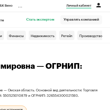
...
БК Вино
Личный кабинет
Стать экспертом
Управлять компанией
кте
азета
жи
Финансы
Недвижимость
Ретейл
Производство
имировна — ОГРНИП:
е — Омская область. Основной вид деятельности: Торговля
ИНН: 550525010879 и ОГРНИП: 326554300021593.
ытых источников.