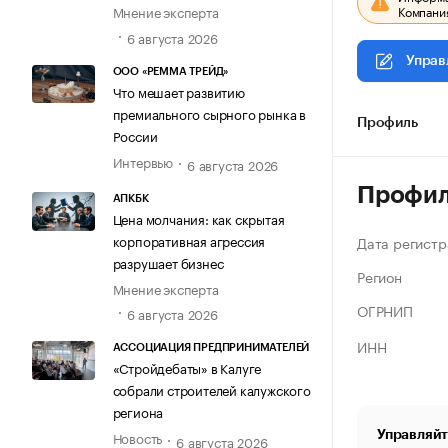
Компания
Мнение эксперта
6 августа 2026
Управ
ООО «РЕММА ТРЕЙД»
Что мешает развитию
премиального сырного рынка в
Профиль
России
Интервью
6 августа 2026
Профи
АПКБК
Цена молчания: как скрытая
корпоративная агрессия
Дата регистр
разрушает бизнес
Регион
Мнение эксперта
ОГРНИП
6 августа 2026
ИНН
АССОЦИАЦИЯ ПРЕДПРИНИМАТЕЛЕЙ
«Стройдебаты» в Калуге
собрали строителей калужского
региона
Управляйт
Новость
6 августа 2026