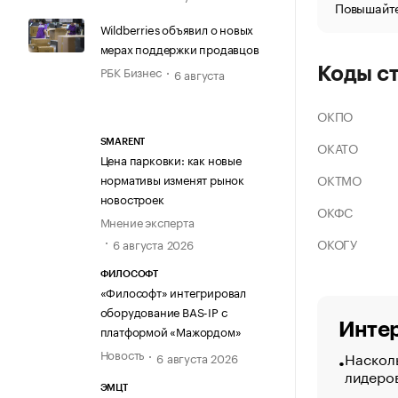
Повышайте
Wildberries объявил о новых
мерах поддержки продавцов
РБК Бизнес
Коды с
6 августа
ОКПО
SMARENT
ОКАТО
Цена парковки: как новые
ОКТМО
нормативы изменят рынок
новостроек
ОКФС
Мнение эксперта
ОКОГУ
6 августа 2026
ФИЛОСОФТ
«Философт» интегрировал
оборудование BAS-IP с
Интер
платформой «Мажордом»
Новость
Насколь
6 августа 2026
лидеро
ЭМЦТ