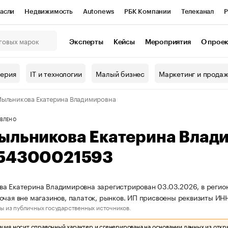
асли
Недвижимость
Autonews
РБК Компании
Телеканал
Р
К Курсы
РБК Life
Тренды
Визионеры
Национальные проекты
Эксперты
Кейсы
Мероприятия
О прое
онный клуб
Исследования
Кредитные рейтинги
Франшизы
Г
терия
IT и технологии
Малый бизнес
Маркетинг и прода
Проверка контрагентов
Политика
Экономика
Бизнес
ыльникова Екатерина Владимировна
ы
ВЛЕНО
ыльникова Екатерина Влад
54300021593
а Екатерина Владимировна зарегистрирован 03.03.2026, в регион
очая вне магазинов, палаток, рынков. ИП присвоены реквизиты 
ы из публичных государственных источников.
ия носит справочный характер и сгенерирована на основании данных из откр