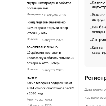
Казино
внутренних продаж и работу с
индуст
поставщиками
Выжива
Интервью
6 августа 2026
сотруд
ФОНД АНДРЕЯ МЕЛЬНИЧЕНКО
Как бан
В Лучегорске открыли сквер
склады
«Угольщиков»
Сотрудн
Новость
6 августа 2026
Как нал
АО «СБЕРБАНК ЛИЗИНГ»
кварти
СберЛизинг поставил в
Ярославскую область пять новых
пожарных автоцистерн
Новость
6 августа 2026
Регист
REDESIM
Какие телефоны поддерживают
eSIM: список смартфонов с eSIM
Дата регистр
в 2026 году
Код налогово
Мнение эксперта
6 августа 2026
Наименование