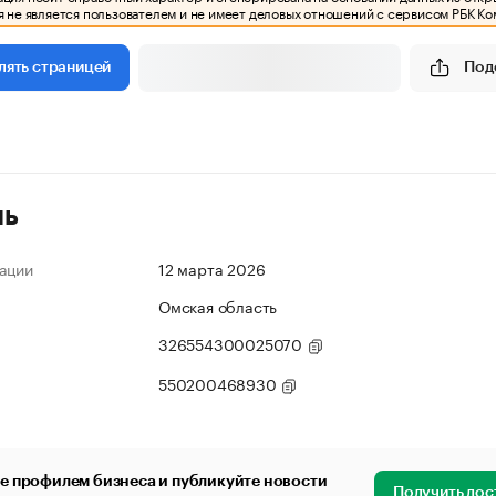
 не является пользователем и не имеет деловых отношений с сервисом РБК Ко
Под
лять страницей
ль
ации
12 марта 2026
Омская область
326554300025070
550200468930
е профилем бизнеса и публикуйте новости
Получить дос