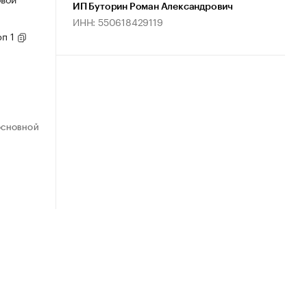
ИП Буторин Роман Александрович
ИНН: 550618429119
рп 1
ОСНОВНОЙ