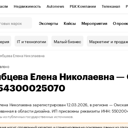
асли
Недвижимость
Autonews
РБК Компании
Телеканал
Р
К Курсы
РБК Life
Тренды
Визионеры
Национальные проекты
Эксперты
Кейсы
Мероприятия
О прое
онный клуб
Исследования
Кредитные рейтинги
Франшизы
Г
терия
IT и технологии
Малый бизнес
Маркетинг и прода
Проверка контрагентов
Политика
Экономика
Бизнес
ябцева Елена Николаевна
ы
ВЛЕНО
ябцева Елена Николаевна —
54300025070
лена Николаевна зарегистрирован 12.03.2026, в регионе — Омская
ованная в области дизайна. ИП присвоены реквизиты ИНН: 5502
ы из публичных государственных источников.
ия носит справочный характер и сгенерирована на основании данных из откр