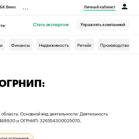
...
БК Вино
Личный кабинет
Стать экспертом
Управлять компанией
кте
азета
жи
Финансы
Недвижимость
Ретейл
Производство
 ОГРНИП:
 область. Основной вид деятельности: Деятельность
00468930 и ОГРНИП: 326554300025070.
ытых источников.