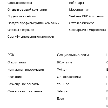
Стать экспертом
Вебинары
Отзывы о вашей компании
Мероприятия
Поделиться кейсом
Учебник РБК Компании
Создать профиль группы компаний
Статьи о бизнесе
Отзывы о сервисе
Словарь PR и маркетинга
Сертифицированные партнеры
РБК
Социальные сети
О компании
ВКонтакте
С
Контактная информация
Twitter
Е
Редакция
Одноклассники
Размещение рекламы
YouTube
Стажерская программа
Telegram
В
Дзен
К