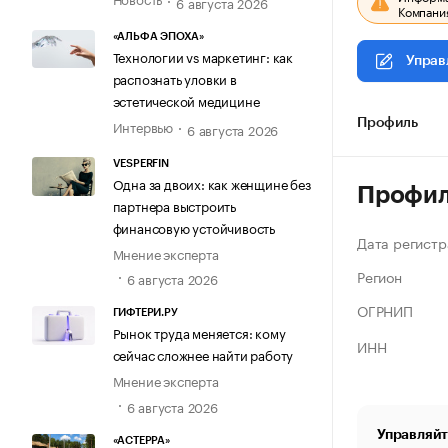
6 августа 2026
Компания
«АЛЬФА ЭПОХА»
Технологии vs маркетинг: как
Управ
распознать уловки в
эстетической медицине
Интервью
Профиль
6 августа 2026
VESPERFIN
Одна за двоих: как женщине без
Профи
партнера выстроить
финансовую устойчивость
Дата регистр
Мнение эксперта
Регион
6 августа 2026
ОГРНИП
ГИФТЕРИ.РУ
Рынок труда меняется: кому
ИНН
сейчас сложнее найти работу
Мнение эксперта
6 августа 2026
Управляйт
«АСТЕРРА»