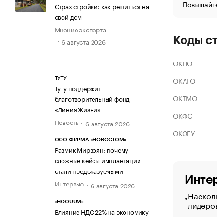
Повышайте
Страх стройки: как решиться на
свой дом
Мнение эксперта
Коды с
6 августа 2026
ОКПО
ОКАТО
ТУТУ
Туту поддержит
ОКТМО
благотворительный фонд
«Линия Жизни»
ОКФС
Новость
6 августа 2026
ОКОГУ
ООО ФИРМА «НОВОСТОМ»
Размик Мирзоян: почему
сложные кейсы имплантации
стали предсказуемыми
Интер
Интервью
6 августа 2026
Насколь
лидеро
«HOOUUM»
Влияние НДС 22% на экономику