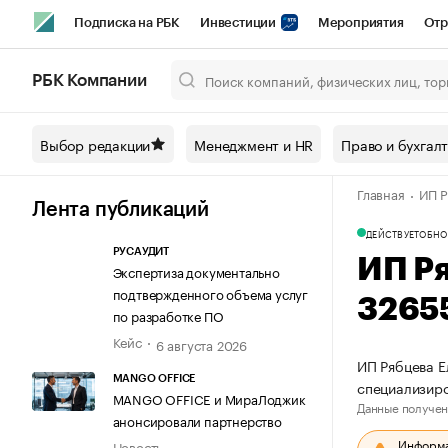
Подписка на РБК
Инвестиции
Мероприятия
Отр
Спорт
Школа управления РБК
РБК Образование
РБ
РБК Компании
Город
Стиль
Крипто
РБК Бизнес-среда
Дискусси
Выбор редакции
Менеджмент и HR
Право и бухгал
Спецпроекты СПб
Конференции СПб
Спецпроекты
Главная
ИП Р
Технологии и медиа
Финансы
Рынок наличной валют
Лента публикаций
ДЕЙСТВУЕТ
ОБНО
РУСАУДИТ
ИП Р
Экспертиза документально
подтвержденного объема услуг
3265
по разработке ПО
Кейс
6 августа 2026
ИП Рябцева Е
MANGO OFFICE
специализир
MANGO OFFICE и МираЛоджик
Данные получен
анонсировали партнерство
Информац
Новость