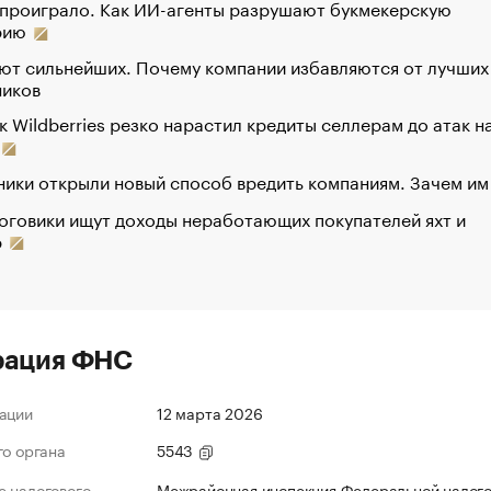
 проиграло. Как ИИ-агенты разрушают букмекерскую
рию
ют сильнейших. Почему компании избавляются от лучших
ников
к Wildberries резко нарастил кредиты селлерам до атак н
ики открыли новый способ вредить компаниям. Зачем им
оговики ищут доходы неработающих покупателей яхт и
р
рация ФНС
ации
12 марта 2026
го органа
5543
 налогового
Межрайонная инспекция Федеральной налог