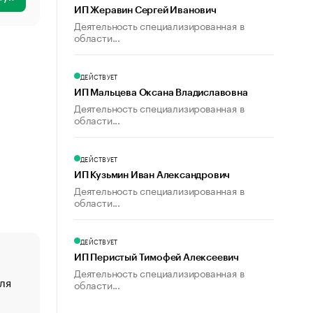
ИП Жеравин Сергей Иванович
Деятельность специализированная в
области...
ДЕЙСТВУЕТ
ИП Мальцева Оксана Владиславовна
Деятельность специализированная в
области...
ДЕЙСТВУЕТ
ИП Кузьмин Иван Александрович
Деятельность специализированная в
области...
ДЕЙСТВУЕТ
ИП Перистый Тимофей Алексеевич
Деятельность специализированная в
ля
«От спорта тело стареет иначе». Как живет глава ко
области...
создавшей GTA