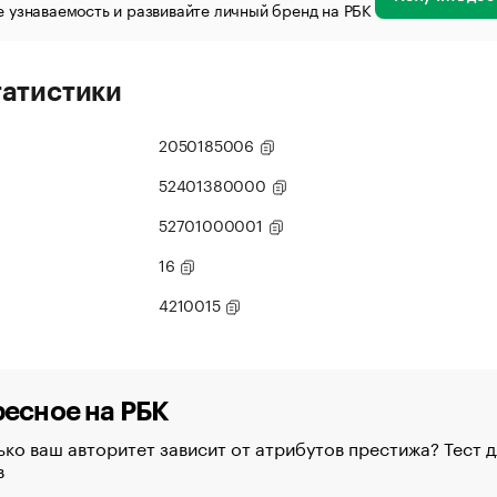
 узнаваемость и развивайте личный бренд на РБК
татистики
2050185006
52401380000
52701000001
16
4210015
есное на РБК
ко ваш авторитет зависит от атрибутов престижа? Тест д
в