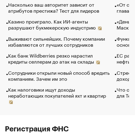
Насколько ваш авторитет зависит от
«От спо
атрибутов престижа? Тест для лидеров
глава к
Казино проиграло. Как ИИ-агенты
«Деньги
разрушают букмекерскую индустрию
Маск в 
Выживают сильнейших. Почему компании
Функции
избавляются от лучших сотрудников
основ э
Как банк Wildberries резко нарастил
ЕС раз
кредиты селлерам до атак на склады
нефти —
Сотрудники открыли новый способ вредить
Стресс 
компаниям. Зачем им это
доходов
Как налоговики ищут доходы
Что обв
неработающих покупателей яхт и квартир
для Tel
Регистрация ФНС