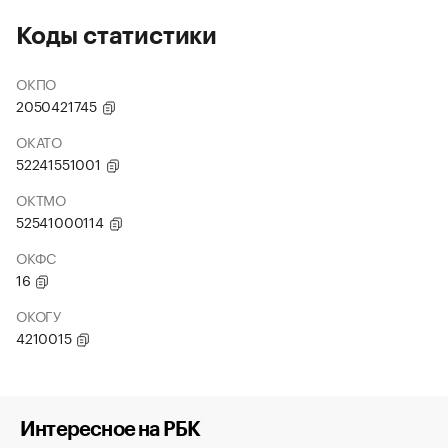
Коды статистики
ОКПО
2050421745
ОКАТО
52241551001
ОКТМО
52541000114
ОКФС
16
ОКОГУ
4210015
Интересное на РБК