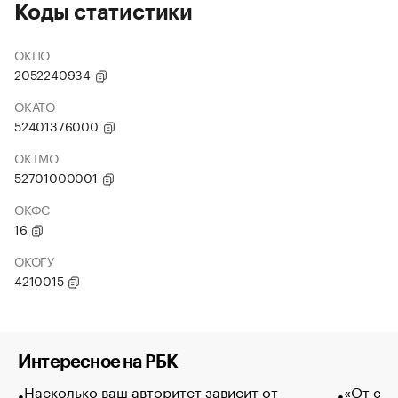
Коды статистики
ОКПО
2052240934
ОКАТО
52401376000
ОКТМО
52701000001
ОКФС
16
ОКОГУ
4210015
Интересное на РБК
Насколько ваш авторитет зависит от
«От спо