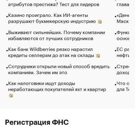
атрибутов престижа? Тест для лидеров
глава к
Казино проиграло. Как ИИ-агенты
«Деньги
разрушают букмекерскую индустрию
Маск в 
Выживают сильнейших. Почему компании
Функции
избавляются от лучших сотрудников
основ э
Как банк Wildberries резко нарастил
ЕС раз
кредиты селлерам до атак на склады
нефти —
Сотрудники открыли новый способ вредить
Стресс 
компаниям. Зачем им это
доходов
Как налоговики ищут доходы
Что обв
неработающих покупателей яхт и квартир
для Tel
Регистрация ФНС