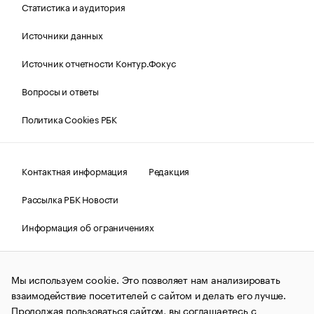
Статистика и аудитория
Источники данных
Источник отчетности Контур.Фокус
Вопросы и ответы
Политика Cookies РБК
Контактная информация
Редакция
Рассылка РБК Новости
Информация об ограничениях
Правовая информация
О соблюдении авторских прав
Мы используем cookie. Это позволяет нам анализировать
© АО «РОСБИЗНЕСКОНСАЛТИНГ»,
1995–2026.
Сообщения
и материалы информационного агентства «РБК»
взаимодействие посетителей с сайтом и делать его лучше.
(зарегистрировано Федеральной службой по надзору в сфере
Продолжая пользоваться сайтом, вы соглашаетесь с