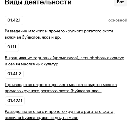
Виды деятельности
Все
01.42.1
ОСНОВНОЙ
Разведение мясного и прочего крупного рогатого скота,
включая буйволов, яков и др.
01.11
Выращивание зерновых (кроме риса), зернобобовых культур
и семян масличных культур
01.41.2
Производство сырого коровьего молока и сырого молока
прочего крупного рогатого скота (буйволов, яко…
01.42.11
Разведение мясного и прочего крупного рогатого скота,
включая буйволов, яков и др., на мясо