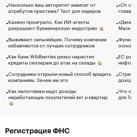
Насколько ваш авторитет зависит от
«От спо
атрибутов престижа? Тест для лидеров
глава к
Казино проиграло. Как ИИ-агенты
«Деньги
разрушают букмекерскую индустрию
Маск в 
Выживают сильнейших. Почему компании
Функции
избавляются от лучших сотрудников
основ э
Как банк Wildberries резко нарастил
ЕС раз
кредиты селлерам до атак на склады
нефти —
Сотрудники открыли новый способ вредить
Стресс 
компаниям. Зачем им это
доходов
Как налоговики ищут доходы
Что обв
неработающих покупателей яхт и квартир
для Tel
Регистрация ФНС