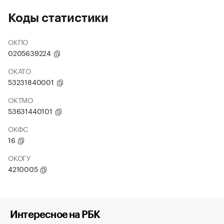
Коды статистики
ОКПО
0205639224
ОКАТО
53231840001
ОКТМО
53631440101
ОКФС
16
ОКОГУ
4210005
Интересное на РБК