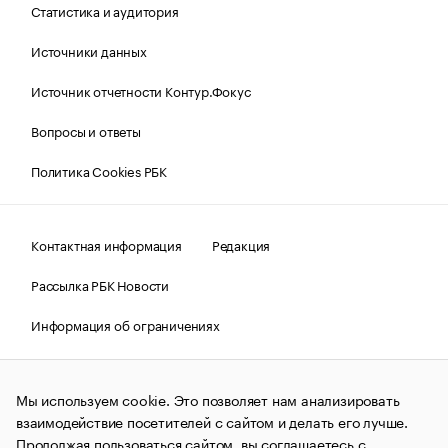
Статистика и аудитория
Источники данных
Источник отчетности Контур.Фокус
Вопросы и ответы
Политика Cookies РБК
Контактная информация
Редакция
Рассылка РБК Новости
Информация об ограничениях
Правовая информация
О соблюдении авторских прав
Мы используем cookie. Это позволяет нам анализировать
© АО «РОСБИЗНЕСКОНСАЛТИНГ»,
1995–2026.
Сообщения
и материалы информационного агентства «РБК»
взаимодействие посетителей с сайтом и делать его лучше.
(зарегистрировано Федеральной службой по надзору в сфере
Продолжая пользоваться сайтом, вы соглашаетесь с