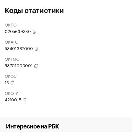
Коды статистики
ОКПО
0205639380
ОКАТО
53401362000
ОКТМО
53701000001
ОКФС
16
ОКОГУ
4210015
Интересное на РБК