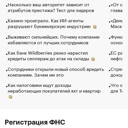
Насколько ваш авторитет зависит от
«От спо
атрибутов престижа? Тест для лидеров
глава к
Казино проиграло. Как ИИ-агенты
«Деньги
разрушают букмекерскую индустрию
Маск в 
Выживают сильнейших. Почему компании
Функции
избавляются от лучших сотрудников
основ э
Как банк Wildberries резко нарастил
ЕС раз
кредиты селлерам до атак на склады
нефти —
Сотрудники открыли новый способ вредить
Стресс 
компаниям. Зачем им это
доходов
Как налоговики ищут доходы
Что обв
неработающих покупателей яхт и квартир
для Tel
Регистрация ФНС