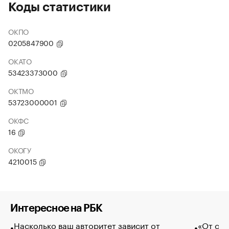
Коды статистики
ОКПО
0205847900
ОКАТО
53423373000
ОКТМО
53723000001
ОКФС
16
ОКОГУ
4210015
Интересное на РБК
Насколько ваш авторитет зависит от
«От спо