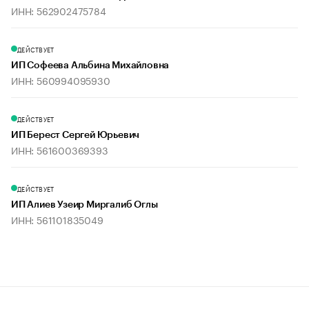
ИНН: 562902475784
ДЕЙСТВУЕТ
ИП Софеева Альбина Михайловна
ИНН: 560994095930
ДЕЙСТВУЕТ
ИП Берест Сергей Юрьевич
ИНН: 561600369393
ДЕЙСТВУЕТ
ИП Алиев Узеир Миргалиб Оглы
ИНН: 561101835049