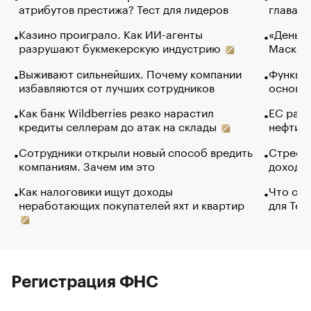
атрибутов престижа? Тест для лидеров
глава к
Казино проиграло. Как ИИ-агенты
«Деньги
разрушают букмекерскую индустрию
Маск в 
Выживают сильнейших. Почему компании
Функции
избавляются от лучших сотрудников
основ э
Как банк Wildberries резко нарастил
ЕС раз
кредиты селлерам до атак на склады
нефти —
Сотрудники открыли новый способ вредить
Стресс 
компаниям. Зачем им это
доходов
Как налоговики ищут доходы
Что обв
неработающих покупателей яхт и квартир
для Tel
Регистрация ФНС