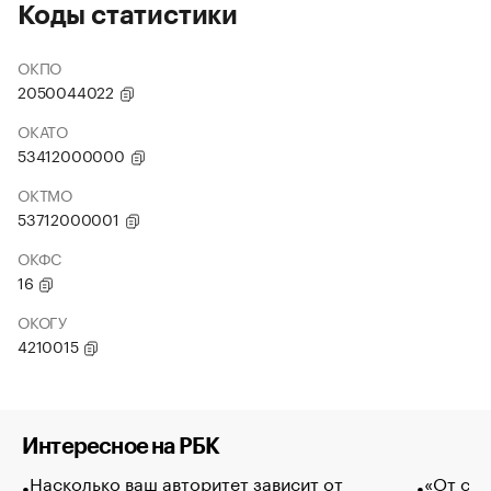
Коды статистики
ОКПО
2050044022
ОКАТО
53412000000
ОКТМО
53712000001
ОКФС
16
ОКОГУ
4210015
Интересное на РБК
Насколько ваш авторитет зависит от
«От спо