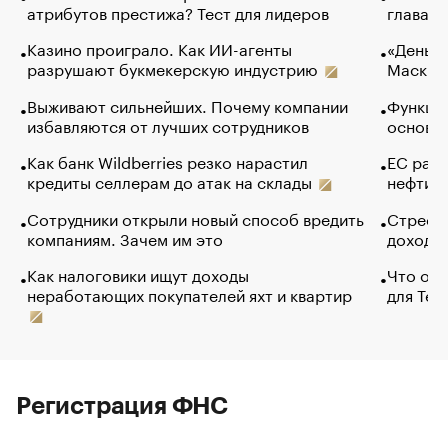
атрибутов престижа? Тест для лидеров
глава к
Казино проиграло. Как ИИ-агенты
«Деньги
разрушают букмекерскую индустрию
Маск в 
Выживают сильнейших. Почему компании
Функции
избавляются от лучших сотрудников
основ э
Как банк Wildberries резко нарастил
ЕС раз
кредиты селлерам до атак на склады
нефти —
Сотрудники открыли новый способ вредить
Стресс 
компаниям. Зачем им это
доходов
Как налоговики ищут доходы
Что обв
неработающих покупателей яхт и квартир
для Tel
Регистрация ФНС