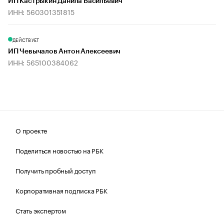
ИП Кастрыкин Данила Васильевич
ИНН: 560301351815
ДЕЙСТВУЕТ
ИП Чевычалов Антон Алексеевич
ИНН: 565100384062
О проекте
Поделиться новостью на РБК
Получить пробный доступ
Корпоративная подписка РБК
Стать экспертом