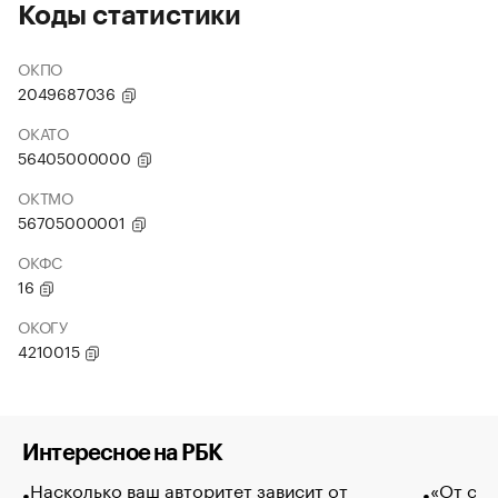
Коды статистики
ОКПО
2049687036
ОКАТО
56405000000
ОКТМО
56705000001
ОКФС
16
ОКОГУ
4210015
Интересное на РБК
Насколько ваш авторитет зависит от
«От спо