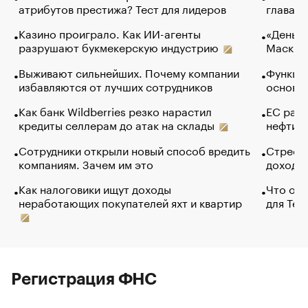
атрибутов престижа? Тест для лидеров
глава к
Казино проиграло. Как ИИ-агенты
«Деньги
разрушают букмекерскую индустрию
Маск в 
Выживают сильнейших. Почему компании
Функции
избавляются от лучших сотрудников
основ э
Как банк Wildberries резко нарастил
ЕС раз
кредиты селлерам до атак на склады
нефти —
Сотрудники открыли новый способ вредить
Стресс 
компаниям. Зачем им это
доходов
Как налоговики ищут доходы
Что обв
неработающих покупателей яхт и квартир
для Tel
Регистрация ФНС