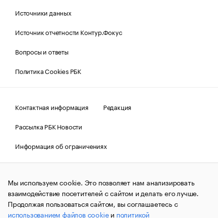
Источники данных
Источник отчетности Контур.Фокус
Вопросы и ответы
Политика Cookies РБК
Контактная информация
Редакция
Рассылка РБК Новости
Информация об ограничениях
Правовая информация
О соблюдении авторских прав
Мы используем cookie. Это позволяет нам анализировать
© АО «РОСБИЗНЕСКОНСАЛТИНГ»,
1995–2026.
Сообщения
и материалы информационного агентства «РБК»
взаимодействие посетителей с сайтом и делать его лучше.
(зарегистрировано Федеральной службой по надзору в сфере
Продолжая пользоваться сайтом, вы соглашаетесь с
связи, информационных технологий и массовых
использованием файлов cookie
и
политикой
коммуникаций (Роскомнадзор) 09.12.2015 за номером ИА