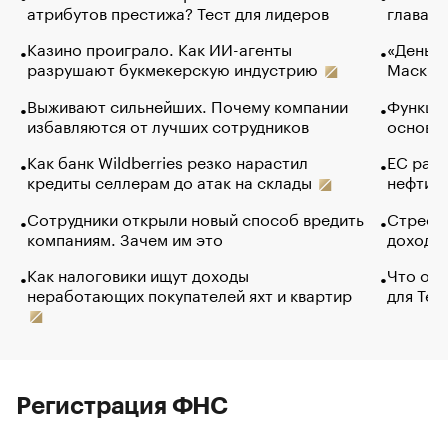
атрибутов престижа? Тест для лидеров
глава к
Казино проиграло. Как ИИ-агенты
«Деньги
разрушают букмекерскую индустрию
Маск в 
Выживают сильнейших. Почему компании
Функции
избавляются от лучших сотрудников
основ э
Как банк Wildberries резко нарастил
ЕС раз
кредиты селлерам до атак на склады
нефти —
Сотрудники открыли новый способ вредить
Стресс 
компаниям. Зачем им это
доходов
Как налоговики ищут доходы
Что обв
неработающих покупателей яхт и квартир
для Tel
Регистрация ФНС