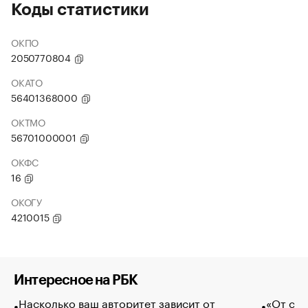
Коды статистики
ОКПО
2050770804
ОКАТО
56401368000
ОКТМО
56701000001
ОКФС
16
ОКОГУ
4210015
Интересное на РБК
Насколько ваш авторитет зависит от
«От спо