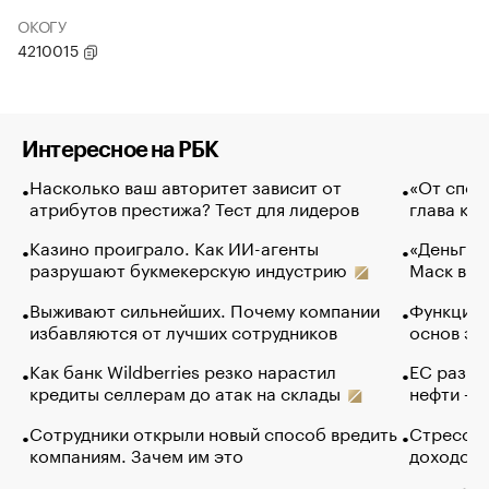
ОКОГУ
4210015
Интересное на РБК
Насколько ваш авторитет зависит от
«От спор
атрибутов престижа? Тест для лидеров
глава ко
Казино проиграло. Как ИИ-агенты
«Деньги б
разрушают букмекерскую индустрию
Маск в и
Выживают сильнейших. Почему компании
Функции 
избавляются от лучших сотрудников
основ эф
Как банк Wildberries резко нарастил
ЕС разре
кредиты селлерам до атак на склады
нефти — 
Сотрудники открыли новый способ вредить
Стресс о
компаниям. Зачем им это
доходов 