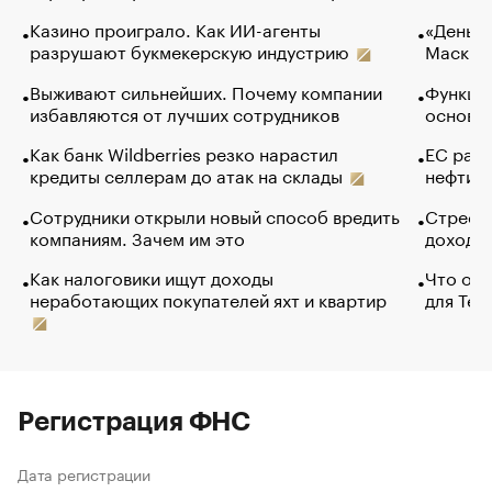
Казино проиграло. Как ИИ-агенты
«Деньги
разрушают букмекерскую индустрию
Маск в 
Выживают сильнейших. Почему компании
Функции
избавляются от лучших сотрудников
основ э
Как банк Wildberries резко нарастил
ЕС раз
кредиты селлерам до атак на склады
нефти —
Сотрудники открыли новый способ вредить
Стресс 
компаниям. Зачем им это
доходов
Как налоговики ищут доходы
Что обв
неработающих покупателей яхт и квартир
для Tel
Регистрация ФНС
Дата регистрации