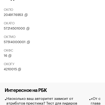
ОКПО
2049176953
ОКАТО
57214501000
ОКТМО
57514000001
ОКФС
16
ОКОГУ
4210015
Интересное на РБК
Насколько ваш авторитет зависит от
«От спо
атрибутов престижа? Тест для лидеров
глава к