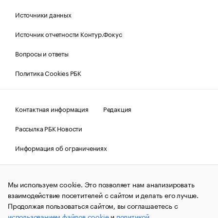
Источники данных
Источник отчетности Контур.Фокус
Вопросы и ответы
Политика Cookies РБК
Контактная информация
Редакция
Рассылка РБК Новости
Информация об ограничениях
Правовая информация
О соблюдении авторских прав
Мы используем cookie. Это позволяет нам анализировать
© АО «РОСБИЗНЕСКОНСАЛТИНГ»,
1995–2026.
Сообщения
и материалы информационного агентства «РБК»
взаимодействие посетителей с сайтом и делать его лучше.
(зарегистрировано Федеральной службой по надзору в сфере
Продолжая пользоваться сайтом, вы соглашаетесь с
связи, информационных технологий и массовых
использованием файлов cookie
и
политикой
коммуникаций (Роскомнадзор) 09.12.2015 за номером ИА