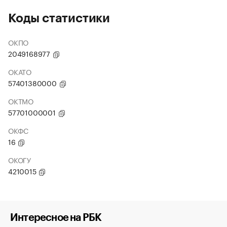
Коды статистики
ОКПО
2049168977
ОКАТО
57401380000
ОКТМО
57701000001
ОКФС
16
ОКОГУ
4210015
Интересное на РБК