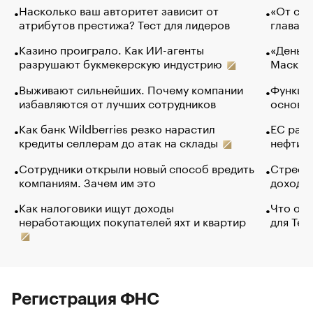
Насколько ваш авторитет зависит от
«От спо
атрибутов престижа? Тест для лидеров
глава к
Казино проиграло. Как ИИ-агенты
«Деньги
разрушают букмекерскую индустрию
Маск в 
Выживают сильнейших. Почему компании
Функции
избавляются от лучших сотрудников
основ э
Как банк Wildberries резко нарастил
ЕС раз
кредиты селлерам до атак на склады
нефти —
Сотрудники открыли новый способ вредить
Стресс 
компаниям. Зачем им это
доходов
Как налоговики ищут доходы
Что обв
неработающих покупателей яхт и квартир
для Tel
Регистрация ФНС