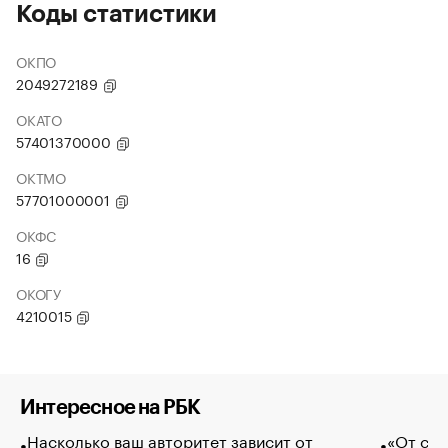
Коды статистики
ОКПО
2049272189
ОКАТО
57401370000
ОКТМО
57701000001
ОКФС
16
ОКОГУ
4210015
Интересное на РБК
Насколько ваш авторитет зависит от
«От спо