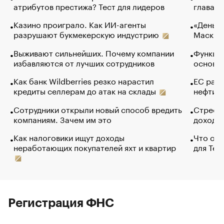
атрибутов престижа? Тест для лидеров
глава к
Казино проиграло. Как ИИ-агенты
«Деньги
разрушают букмекерскую индустрию
Маск в 
Выживают сильнейших. Почему компании
Функции
избавляются от лучших сотрудников
основ э
Как банк Wildberries резко нарастил
ЕС раз
кредиты селлерам до атак на склады
нефти —
Сотрудники открыли новый способ вредить
Стресс 
компаниям. Зачем им это
доходов
Как налоговики ищут доходы
Что обв
неработающих покупателей яхт и квартир
для Tel
Регистрация ФНС